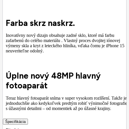
Farba skrz naskrz.
Inovatívny nový dizajn obsahuje zadné sklo, ktoré má farbu
zafarbenú do celého materiálu . Vlastný proces dvojitej iónovej
výmeny skla a kryt z leteckého hliníka, vďaka čomu je iPhone 15
neuveriteľne odolný.
Úplne nový 48MP hlavný
fotoaparát
Teraz hlavný fotoaparát sníma v super vysokom rozlíšení. Takže je
jednoduchšie ako kedykoľvek predtým robiť výnimočné fotografie
s úžasnými detailmi – od momentiek až po úžasné krajiny.
Špecifikácia