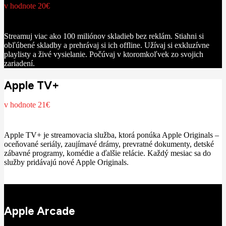
v hodnote 20€
Streamuj viac ako 100 miliónov skladieb bez reklám. Stiahni si
obľúbené skladby a prehrávaj si ich offline. Užívaj si exkluzívne
playlisty a živé vysielanie. Počúvaj v ktoromkoľvek zo svojich
zariadení.
Apple TV+
v hodnote 21€
Apple TV+ je streamovacia služba, ktorá ponúka Apple Originals –
oceňované seriály, zaujímavé drámy, prevratné dokumenty, detské
zábavné programy, komédie a ďalšie relácie. Každý mesiac sa do
služby pridávajú nové Apple Originals.
Apple Arcade