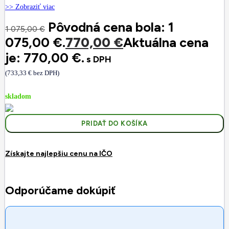
>> Zobraziť viac
Pôvodná cena bola: 1
1 075,00
€
075,00 €.
770,00
€
Aktuálna cena
je: 770,00 €.
s DPH
(
733,33
€
bez DPH)
skladom
PRIDAŤ DO KOŠÍKA
Získajte najlepšiu cenu na IČO
Odporúčame dokúpiť