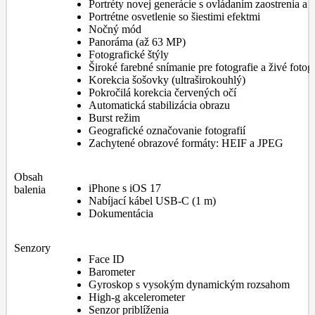
Portréty novej generácie s ovládaním zaostrenia a 
Portrétne osvetlenie so šiestimi efektmi
Nočný mód
Panoráma (až 63 MP)
Fotografické štýly
Široké farebné snímanie pre fotografie a živé fotog
Korekcia šošovky (ultraširokouhlý)
Pokročilá korekcia červených očí
Automatická stabilizácia obrazu
Burst režim
Geografické označovanie fotografií
Zachytené obrazové formáty: HEIF a JPEG
Obsah
iPhone s iOS 17
balenia
Nabíjací kábel USB-C (1 m)
Dokumentácia
Senzory
Face ID
Barometer
Gyroskop s vysokým dynamickým rozsahom
High-g akcelerometer
Senzor priblíženia