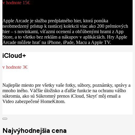
v hodnote 15€
Apple Arcade je služba predplatného hier, ktorá ponúka
neobmedzený prístup k rastúcej kolekcii viac ako 200 prémiových
hier – s novinkami, víťazmi ocenení a obľúbenými hrami z App
Store, a to všetko bez reklám a nákupov v aplikáciách. Hry Apple
Arcade môžete hrať na iPhone, iPade, Macu a Apple TV.
iCloud+
v hodnote 3€
Najlepšie miesto pre všetky vaše fotky, súbory, poznámky, správy a
mnoho iného. Väčšie úložisko a ďalšie funkcie na ochranu vášho
súkromia, ako sú Súkromný prenos iCloud, Skryť môj email a
Video zabezpečené HomeKitom.
Najvýhodnejšia cena