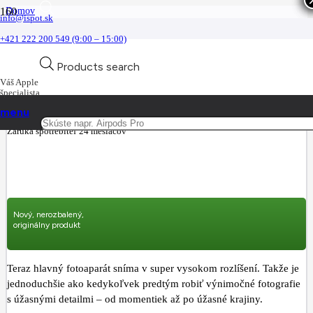
Domov
info@ispot.sk
iPhone
iPhone 15
+421 222 200 549 (9:00 – 15:00)
Apple iPhone 15 256GB Black
Novinka
Novinka
Novinka
Novinka
Novinka
Novinka
Products search
Váš Apple
Apple iPhone 15 256GB Black
špecialista
menu
Part no.:
mtp63sx/a
Záruka spotrebiteľ 24 mesiacov
Nový, nerozbalený,
originálny produkt
Teraz hlavný fotoaparát sníma v super vysokom rozlíšení. Takže je
jednoduchšie ako kedykoľvek predtým robiť výnimočné fotografie
s úžasnými detailmi – od momentiek až po úžasné krajiny.