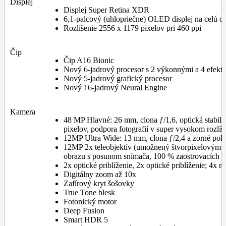
Displej
Displej Super Retina XDR
6,1-palcový (uhlopriečne) OLED displej na celú 
Rozlíšenie 2556 x 1179 pixelov pri 460 ppi
Čip
Čip A16 Bionic
Nový 6-jadrový procesor s 2 výkonnými a 4 efekt
Nový 5-jadrový grafický procesor
Nový 16-jadrový Neural Engine
Kamera
48 MP Hlavné: 26 mm, clona ƒ/1,6, optická stabil
pixelov, podpora fotografií v super vysokom rozlí
12MP Ultra Wide: 13 mm, clona ƒ/2,4 a zorné pol
12MP 2x teleobjektív (umožnený štvorpixelovým sn
obrazu s posunom snímača, 100 % zaostrovacích p
2x optické priblíženie, 2x optické priblíženie; 4x
Digitálny zoom až 10x
Zafírový kryt šošovky
True Tone blesk
Fotonický motor
Deep Fusion
Smart HDR 5