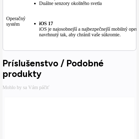
Duálne senzory okolitého svetla
Operačný
iOS 17
systém
iOS je najosobnejší a najbezpečnejší mobilný oper
navrhnutý tak, aby chránil vaše súkromie.
Príslušenstvo / Podobné
produkty
Mohlo by sa Vám páčiť