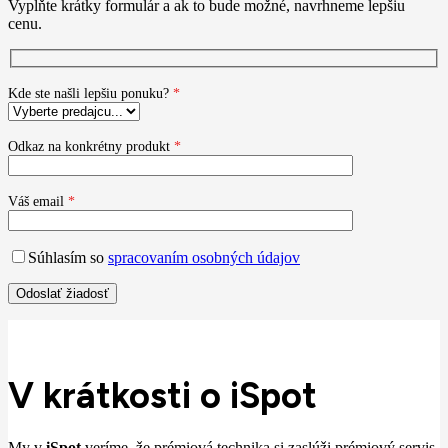
Vyplňte krátky formulár a ak to bude možné, navrhneme lepšiu
cenu.
Kde ste našli lepšiu ponuku?
*
Odkaz na konkrétny produkt
*
Váš email
*
Súhlasím so
spracovaním osobných údajov
V krátkosti o iSpot
My v
iSpot
veríme, že prémiová technika si zaslúži prémiový servis,