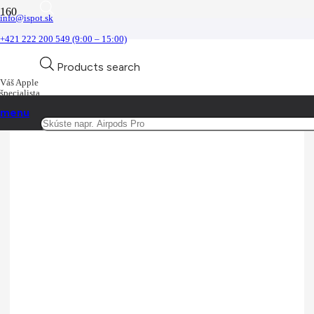
info@ispot.sk
Akciová ponuka
+421 222 200 549 (9:00 – 15:00)
Novinka
Novinka
Akcia
Zľava
Akcia
Domov
Products search
Akciová ponuka
Váš Apple
špecialista
menu