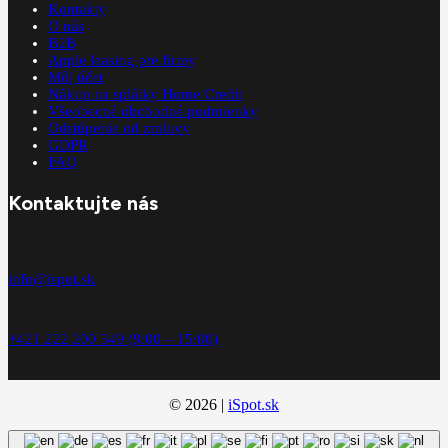
Kontakty
O nás
B2B
Apple leasing pre firmy
Môj účet
Nákup na splátky Home Credit
Všeobecné obchodné podmienky
Odstúpenie od zmluvy
GDPR
FAQ
Kontaktujte nás
info@ispot.sk
+421 222 200 549 (9:00 – 15:00)
© 2026 |
iSpot.sk