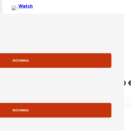
Watch
skladom
Apple iPhone 16e 128GB White
NOVINKA
Pôvodná cena bola: 729,00 
729,00
€
Detail produktu
NOVINKA