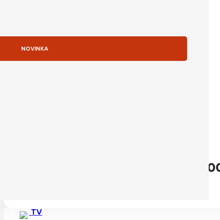
NOVINKA
skladom
Apple iPhone 16e 512GB Black
Pôvodná cena bola: 1 109,0
1 109,00
€
Detail produktu
TV