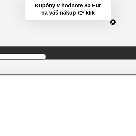
Kupóny v hodnote 80 Eur
na váš nákup 👉
klik
Produkt
Produkt
bol prida