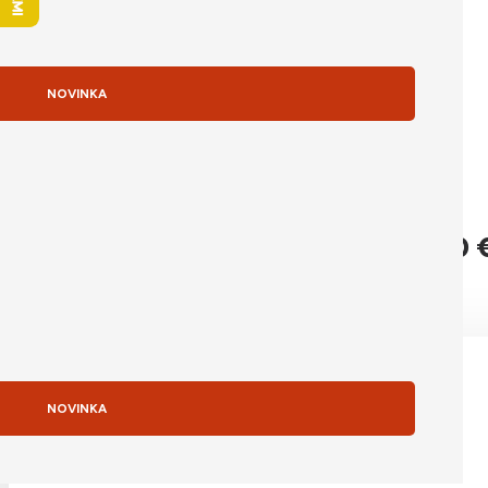
skladom
NOVINKA
Apple iPhone 16e 128GB Black
Pôvodná cena bola: 729,00 
729,00
€
Detail produktu
NOVINKA