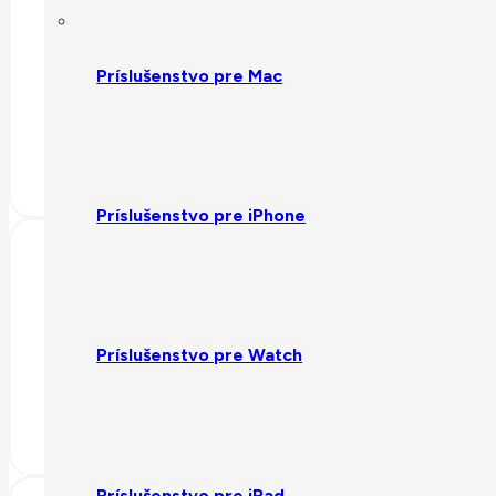
Príslušenstvo pre Mac
Doprava nad 200€ zdarma
Nakúpte v našom eshope nad 200€ a získate od nás dopravu zdarma!
Príslušenstvo pre iPhone
Príslušenstvo pre Watch
TOP produkty skladom
Najpredávanejšie produkty máme na našom centrálnom sklade, ktoré od
Príslušenstvo pre iPad