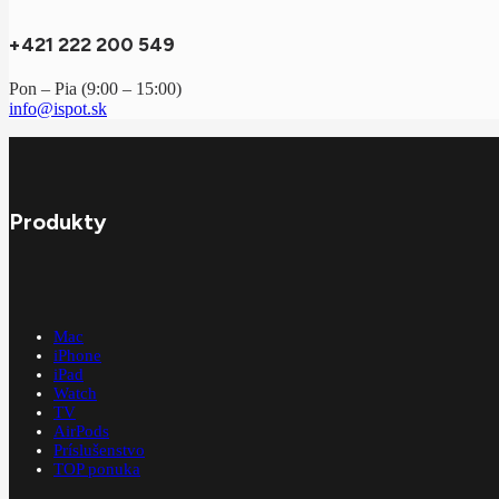
+421 222 200 549
Pon – Pia (9:00 – 15:00)
info@ispot.sk
Produkty
Mac
iPhone
iPad
Watch
TV
AirPods
Príslušenstvo
TOP ponuka