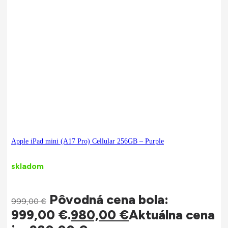
Apple iPad mini (A17 Pro) Cellular 256GB – Purple
skladom
Pôvodná cena bola:
999,00
€
999,00 €.
980,00
€
Aktuálna cena