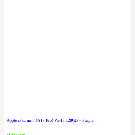
Apple iPad mini (A17 Pro) Wi-Fi 128GB – Purple