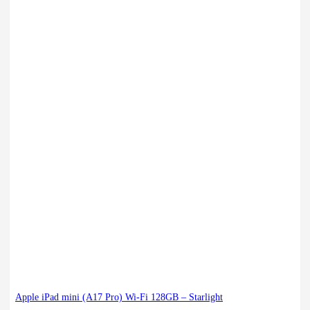
Apple iPad mini (A17 Pro) Wi-Fi 128GB – Starlight