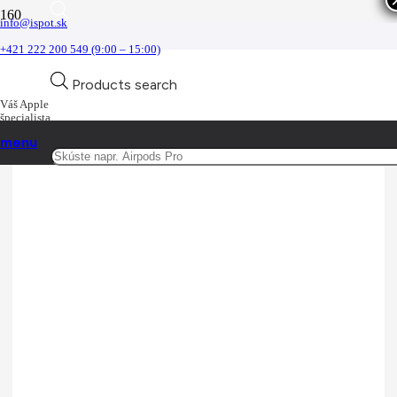
info@ispot.sk
iPad mini
+421 222 200 549 (9:00 – 15:00)
Domov
Products search
iPad
iPad mini
Váš Apple
špecialista
menu