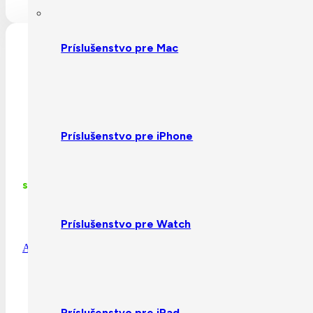
Detail produktu
Príslušenstvo pre Mac
Príslušenstvo pre iPhone
skladom
Príslušenstvo pre Watch
Apple iPhone 17 Pro Max 512GB Deep Blue
Príslušenstvo pre iPad