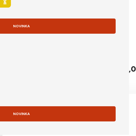
skladom
NOVINKA
Apple iPhone 17 Pro Max 256GB Cosmic Orange
Pôvodná cena bola: 1 489,0
1 489,00
€
Detail produktu
NOVINKA