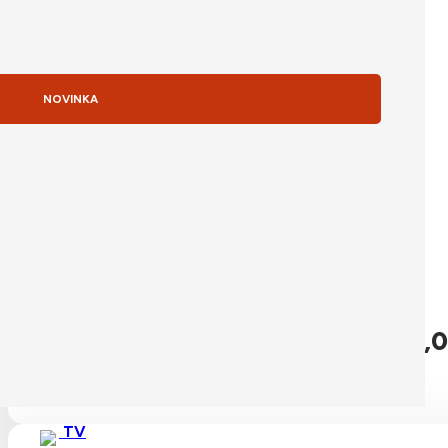
NOVINKA
skladom
Apple iPhone 17 Pro Max 256GB Silver
Pôvodná cena bola: 1 489,0
1 489,00
€
Detail produktu
TV