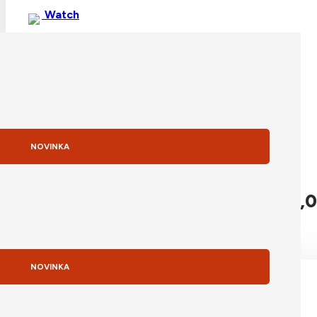
Watch
skladom
Apple iPhone 17 Pro Max 256GB Deep Blue
NOVINKA
Pôvodná cena bola: 1 489,0
1 489,00
€
Detail produktu
NOVINKA