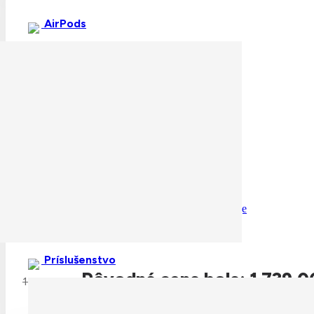
AirPods
skladom
Apple iPhone 17 Pro Max 512GB Cosmic Orange
Príslušenstvo
Pôvodná cena bola: 1 739,0
1 739,00
€