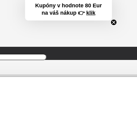
Kupóny v hodnote 80 Eur
na váš nákup 👉
klik
Produkt
Produkt
bol prida