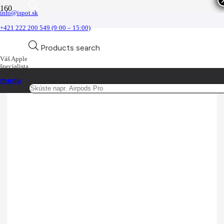
info@ispot.sk
iPhone Air
+421 222 200 549 (9:00 – 15:00)
Novinka
Novinka
Novinka
Novinka
Domov
Products search
iPhone
iPhone Air
Váš Apple
špecialista
menu