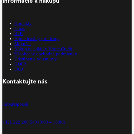
Informácie k nákupu
Kontakty
O nás
B2B
Apple leasing pre firmy
Môj účet
Nákup na splátky Home Credit
Všeobecné obchodné podmienky
Odstúpenie od zmluvy
GDPR
FAQ
Kontaktujte nás
info@ispot.sk
+421 222 200 549 (9:00 – 15:00)