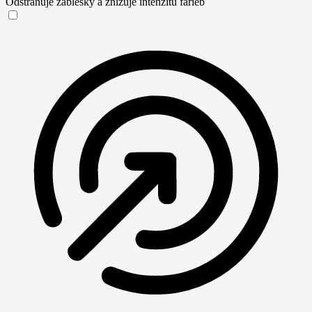
Odstraňuje záblesky a znižuje intenzitu farieb