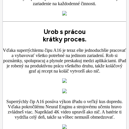
zariadenie na každodenné činnosti.
Urob s prácou
krátky proces.
Vďaka superrýchlemu čipu A16 je teraz ešte jednoduchšie pracovať
a vybavovať všetko potrebné na jedinom zariadení. Rob si
poznámky, spolupracuj a plynule preskakuj medzi aplikáciami. iPad
je robený na produktívnu prácu všetkého druhu, takže koláčový
graf aj recept na koláč vytvoríš ako nič.
Superrýchly čip A16 posúva výkon iPadu o veľký kus dopredu.
Vďaka pokročilému Neural Enginu a strojovému učeniu hravo
zvládneš viac. Napríklad 4K video upravíš ako nič. A batérie ti
vydržia celý deň, takže sa vôbec nemusíš obmedzovať.