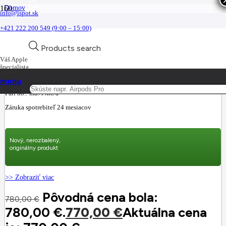
Domov
info@ispot.sk
iPad
iPad
+421 222 200 549 (9:00 – 15:00)
Apple 11-inch iPad (A16) Cellular 256GB – Blue
Products search
Váš Apple
Apple 11-inch iPad (A16) Cellular 256GB –
špecialista
Blue
menu
Part no.:
md7l4hc/a
Záruka spotrebiteľ 24 mesiacov
Nový, nerozbalený,
originálny produkt
>> Zobraziť viac
Pôvodná cena bola:
780,00
€
780,00 €.
770,00
€
Aktuálna cena