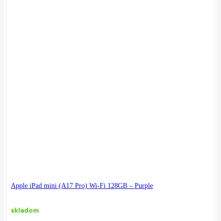
Apple iPad mini (A17 Pro) Wi-Fi 128GB – Purple
skladom