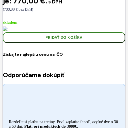
je: 770,00 €.
s DPH
(
733,33
€
bez DPH)
skladom
PRIDAŤ DO KOŠÍKA
Získajte najlepšiu cenu na IČO
Odporúčame dokúpiť
Rozdeľte si platbu na tretiny. Prvú zaplatite ihneď, zvyšné dve o 30
a 60 dní.
Platí pri produktoch do 3000€.