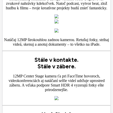
zvukové nahrávky kdekoľvek. Natoč podcast, vytvor beat, zlož
hudbu k filmu – tvoje kreatívne projekty budú znieť fantasticky.
Natáčaj 12MP širokouhlou zadnou kamerou. Retušuj fotky, strihaj
videá, skenuj a anotuj dokumenty – to všetko na iPade.
Stále v kontakte.
Stále v zábere.
12MP Center Stage kamera ťa pri FaceTime hovoroch,
videokonferenciách aj natáčaní selfie videí udržuje uprostred
záberu. A vďaka podpore Smart HDR 4 vyzerajú fotky ešte
prirodzenejšie.