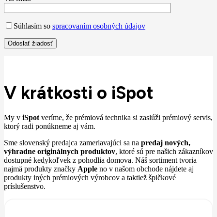
Súhlasím so
spracovaním osobných údajov
V krátkosti o iSpot
My v
iSpot
veríme, že prémiová technika si zaslúži prémiový servis,
ktorý radi ponúkneme aj vám.
Sme slovenský predajca zameriavajúci sa na
predaj nových,
výhradne originálnych produktov
, ktoré sú pre našich zákazníkov
dostupné kedykoľvek z pohodlia domova. Náš sortiment tvoria
najmä produkty značky
Apple
no v našom obchode nájdete aj
produkty iných prémiových výrobcov a taktiež špičkové
príslušenstvo.