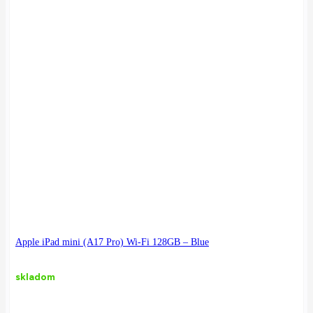
Apple iPad mini (A17 Pro) Wi-Fi 128GB – Blue
skladom