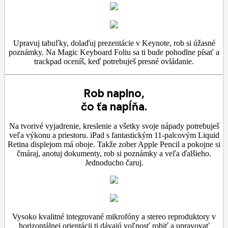
Upravuj tabuľky, dolaďuj prezentácie v Keynote, rob si úžasné
poznámky. Na Magic Keyboard Foliu sa ti bude pohodlne písať a
trackpad oceníš, keď potrebuješ presné ovládanie.
Rob naplno,
čo ťa napĺňa.
Na tvorivé vyjadrenie, kreslenie a všetky svoje nápady potrebuješ
veľa výkonu a priestoru. iPad s fantastickým 11-palcovým Liquid
Retina displejom má oboje. Takže zober Apple Pencil a pokojne si
čmáraj, anotuj dokumenty, rob si poznámky a veľa ďalšieho.
Jednoducho čaruj.
Vysoko kvalitné integrované mikrofóny a stereo reproduktory v
horizontálnej orientácii ti dávajú voľnosť robiť a upravovať