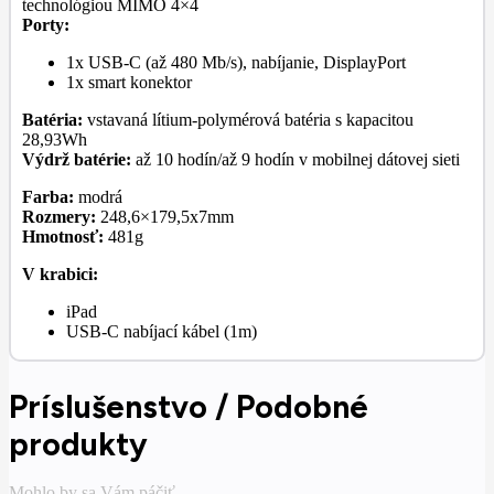
technológiou MIMO 4×4
Porty:
1x USB-C (až 480 Mb/s), nabíjanie, DisplayPort
1x smart konektor
Batéria:
vstavaná lítium-polymérová batéria s kapacitou
28,93Wh
Výdrž batérie:
až 10 hodín/až 9 hodín v mobilnej dátovej sieti
Farba:
modrá
Rozmery:
248,6×179,5x7mm
Hmotnosť:
481g
V krabici:
iPad
USB-C nabíjací kábel (1m)
Príslušenstvo / Podobné
produkty
Mohlo by sa Vám páčiť