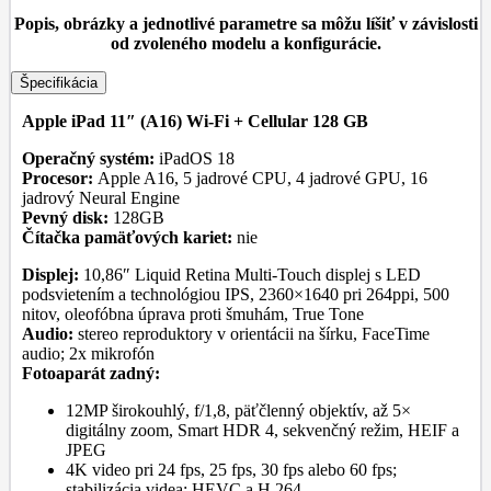
Popis, obrázky a jednotlivé parametre sa môžu líšiť v závislosti
od zvoleného modelu a konfigurácie.
Špecifikácia
Apple iPad 11″ (A16) Wi-Fi + Cellular 128 GB
Operačný systém:
iPadOS 18
Procesor:
Apple A16, 5 jadrové CPU, 4 jadrové GPU, 16
jadrový Neural Engine
Pevný disk:
128GB
Čítačka pamäťových kariet:
nie
Displej:
10,86″ Liquid Retina Multi-Touch displej s LED
podsvietením a technológiou IPS, 2360×1640 pri 264ppi, 500
nitov, oleofóbna úprava proti šmuhám, True Tone
Audio:
stereo reproduktory v orientácii na šírku, FaceTime
audio; 2x mikrofón
Fotoaparát zadný:
12MP širokouhlý, f/1,8, päťčlenný objektív, až 5×
digitálny zoom, Smart HDR 4, sekvenčný režim, HEIF a
JPEG
4K video pri 24 fps, 25 fps, 30 fps alebo 60 fps;
stabilizácia videa; HEVC a H.264