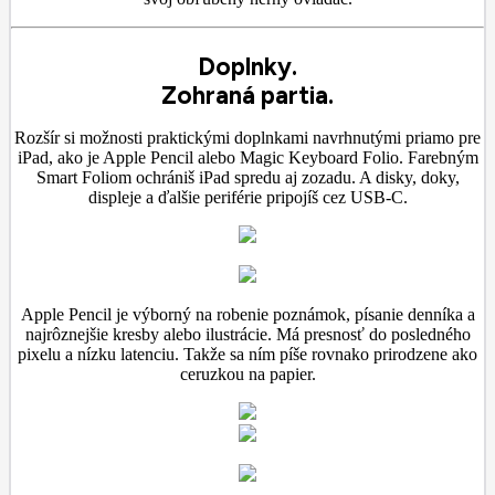
Doplnky.
Zohraná partia.
Rozšír si možnosti praktickými doplnkami navrhnutými priamo pre
iPad, ako je Apple Pencil alebo Magic Keyboard Folio. Farebným
Smart Foliom ochrániš iPad spredu aj zozadu. A disky, doky,
displeje a ďalšie periférie pripojíš cez USB‑C.
Apple Pencil je výborný na robenie poznámok, písanie denníka a
najrôznejšie kresby alebo ilustrácie. Má presnosť do posledného
pixelu a nízku latenciu. Takže sa ním píše rovnako prirodzene ako
ceruzkou na papier.