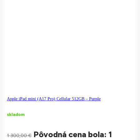
Apple iPad mini (A17 Pro) Cellular 512GB – Purple
skladom
Pôvodná cena bola: 1
1 300,00
€