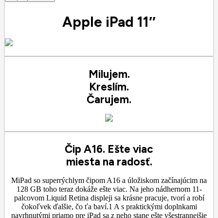
Apple iPad 11″
Milujem.
Kreslím.
Čarujem.
Čip A16. Ešte viac
miesta na radosť.
MiPad so superrýchlym čipom A16 a úložiskom začínajúcim na
128 GB toho teraz dokáže ešte viac. Na jeho nádhernom 11-
palcovom Liquid Retina displeji sa krásne pracuje, tvorí a robí
čokoľvek ďalšie, čo ťa baví.1 A s praktickými doplnkami
navrhnutými priamo pre iPad sa z neho stane ešte všestrannejšie