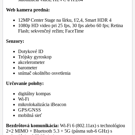
Web kamera predná:
12MP Center Stage na šírku, f/2,4, Smart HDR 4
1080p HD video pri 25 fps, 30 fps alebo 60 fps; Retina
Flash; sekvenčný režim; FaceTime
Senzory:
Dotykové ID
Trójsky gyroskop
akcelerometer
barometer
snímač okolitého osvetlenia
Určovanie polohy:
digitálny kompas
Wi-Fi
mikrolokalizácia iBeacon
GPS/GNSS
mobilná sieť
Bezdrôtová komunikácia:
Wi-Fi 6 (802.11ax) s technológiou
2×2 MIMO + Bluetooth 5.3 + 5G (pásma sub-6 GHz) s