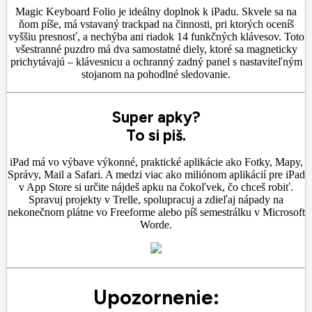
Magic Keyboard Folio je ideálny doplnok k iPadu. Skvele sa na
ňom píše, má vstavaný trackpad na činnosti, pri ktorých oceníš
vyššiu presnosť, a nechýba ani riadok 14 funkčných klávesov. Toto
všestranné puzdro má dva samostatné diely, ktoré sa magneticky
prichytávajú – klávesnicu a ochranný zadný panel s nastaviteľným
stojanom na pohodlné sledovanie.
Super apky?
To si piš.
iPad má vo výbave výkonné, praktické aplikácie ako Fotky, Mapy,
Správy, Mail a Safari. A medzi viac ako miliónom aplikácií pre iPad
v App Store si určite nájdeš apku na čokoľvek, čo chceš robiť.
Spravuj projekty v Trelle, spolupracuj a zdieľaj nápady na
nekonečnom plátne vo Freeforme alebo píš semestrálku v Microsoft
Worde.
Upozornenie: