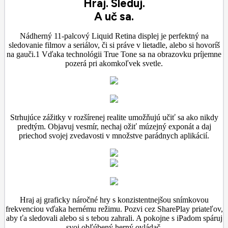
Hraj. Sleduj.
A uč sa.
Nádherný 11-palcový Liquid Retina displej je perfektný na
sledovanie filmov a seriálov, či si práve v lietadle, alebo si hovoríš
na gauči.1 Vďaka technológii True Tone sa na obrazovku príjemne
pozerá pri akomkoľvek svetle.
Strhujúce zážitky v rozšírenej realite umožňujú učiť sa ako nikdy
predtým. Objavuj vesmír, nechaj ožiť múzejný exponát a daj
priechod svojej zvedavosti v množstve parádnych aplikácií.
Hraj aj graficky náročné hry s konzistentnejšou snímkovou
frekvenciou vďaka hernému režimu. Pozvi cez SharePlay priateľov,
aby ťa sledovali alebo si s tebou zahrali. A pokojne s iPadom spáruj
svoj obľúbený herný ovládač.