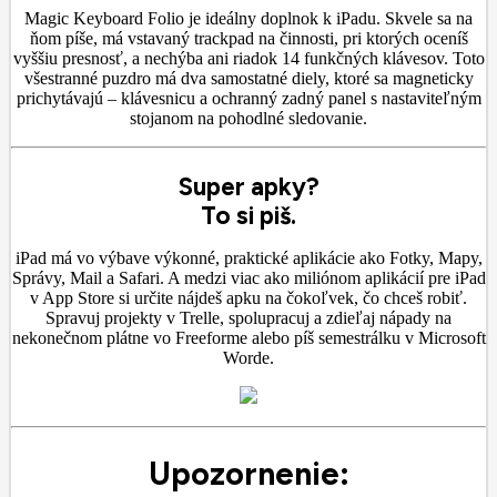
Magic Keyboard Folio je ideálny doplnok k iPadu. Skvele sa na
ňom píše, má vstavaný trackpad na činnosti, pri ktorých oceníš
vyššiu presnosť, a nechýba ani riadok 14 funkčných klávesov. Toto
všestranné puzdro má dva samostatné diely, ktoré sa magneticky
prichytávajú – klávesnicu a ochranný zadný panel s nastaviteľným
stojanom na pohodlné sledovanie.
Super apky?
To si piš.
iPad má vo výbave výkonné, praktické aplikácie ako Fotky, Mapy,
Správy, Mail a Safari. A medzi viac ako miliónom aplikácií pre iPad
v App Store si určite nájdeš apku na čokoľvek, čo chceš robiť.
Spravuj projekty v Trelle, spolupracuj a zdieľaj nápady na
nekonečnom plátne vo Freeforme alebo píš semestrálku v Microsoft
Worde.
Upozornenie: