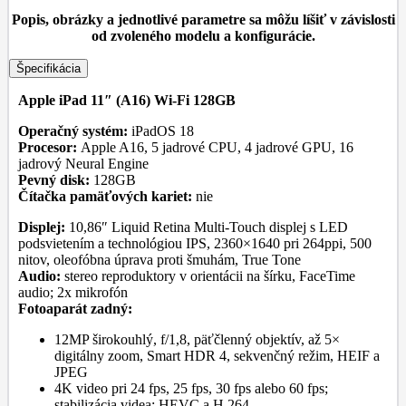
Popis, obrázky a jednotlivé parametre sa môžu líšiť v závislosti
od zvoleného modelu a konfigurácie.
Špecifikácia
Apple iPad 11″ (A16) Wi-Fi 128GB
Operačný systém:
iPadOS 18
Procesor:
Apple A16, 5 jadrové CPU, 4 jadrové GPU, 16
jadrový Neural Engine
Pevný disk:
128GB
Čítačka pamäťových kariet:
nie
Displej:
10,86″ Liquid Retina Multi-Touch displej s LED
podsvietením a technológiou IPS, 2360×1640 pri 264ppi, 500
nitov, oleofóbna úprava proti šmuhám, True Tone
Audio:
stereo reproduktory v orientácii na šírku, FaceTime
audio; 2x mikrofón
Fotoaparát zadný:
12MP širokouhlý, f/1,8, päťčlenný objektív, až 5×
digitálny zoom, Smart HDR 4, sekvenčný režim, HEIF a
JPEG
4K video pri 24 fps, 25 fps, 30 fps alebo 60 fps;
stabilizácia videa; HEVC a H.264