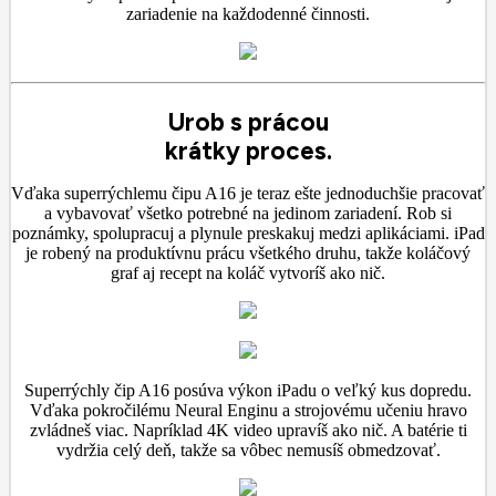
zariadenie na každodenné činnosti.
Urob s prácou
krátky proces.
Vďaka superrýchlemu čipu A16 je teraz ešte jednoduchšie pracovať
a vybavovať všetko potrebné na jedinom zariadení. Rob si
poznámky, spolupracuj a plynule preskakuj medzi aplikáciami. iPad
je robený na produktívnu prácu všetkého druhu, takže koláčový
graf aj recept na koláč vytvoríš ako nič.
Superrýchly čip A16 posúva výkon iPadu o veľký kus dopredu.
Vďaka pokročilému Neural Enginu a strojovému učeniu hravo
zvládneš viac. Napríklad 4K video upravíš ako nič. A batérie ti
vydržia celý deň, takže sa vôbec nemusíš obmedzovať.