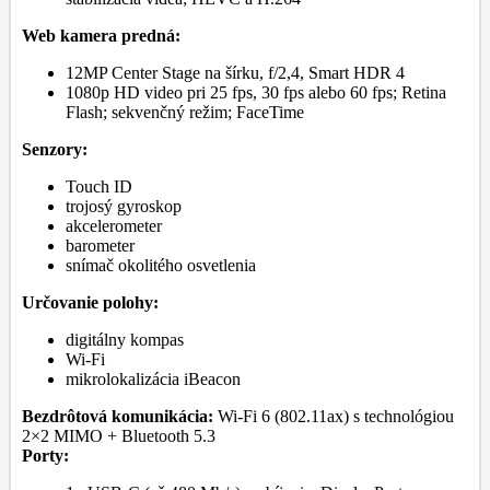
Web kamera predná:
12MP Center Stage na šírku, f/2,4, Smart HDR 4
1080p HD video pri 25 fps, 30 fps alebo 60 fps; Retina
Flash; sekvenčný režim; FaceTime
Senzory:
Touch ID
trojosý gyroskop
akcelerometer
barometer
snímač okolitého osvetlenia
Určovanie polohy:
digitálny kompas
Wi-Fi
mikrolokalizácia iBeacon
Bezdrôtová komunikácia:
Wi-Fi 6 (802.11ax) s technológiou
2×2 MIMO + Bluetooth 5.3
Porty: