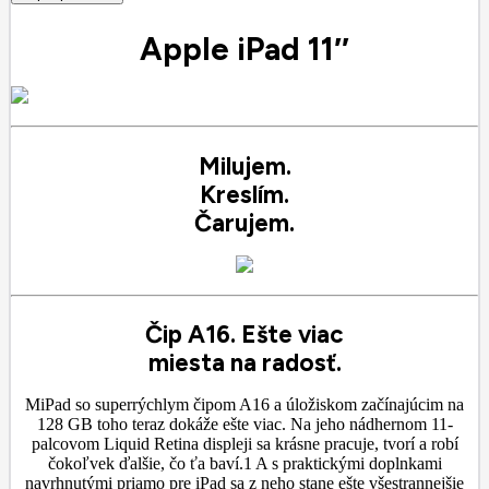
Apple iPad 11″
Milujem.
Kreslím.
Čarujem.
Čip A16. Ešte viac
miesta na radosť.
MiPad so superrýchlym čipom A16 a úložiskom začínajúcim na
128 GB toho teraz dokáže ešte viac. Na jeho nádhernom 11-
palcovom Liquid Retina displeji sa krásne pracuje, tvorí a robí
čokoľvek ďalšie, čo ťa baví.1 A s praktickými doplnkami
navrhnutými priamo pre iPad sa z neho stane ešte všestrannejšie