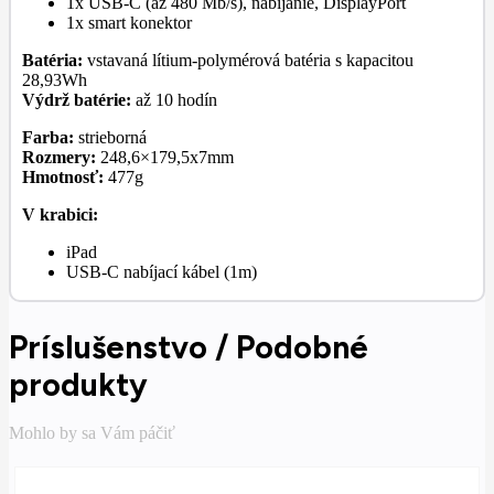
1x USB-C (až 480 Mb/s), nabíjanie, DisplayPort
1x smart konektor
Batéria:
vstavaná lítium-polymérová batéria s kapacitou
28,93Wh
Výdrž batérie:
až 10 hodín
Farba:
strieborná
Rozmery:
248,6×179,5x7mm
Hmotnosť:
477g
V krabici:
iPad
USB-C nabíjací kábel (1m)
Príslušenstvo / Podobné
produkty
Mohlo by sa Vám páčiť