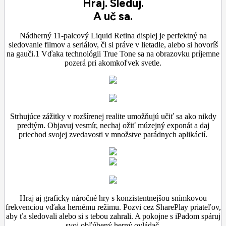
Hraj. Sleduj.
A uč sa.
Nádherný 11-palcový Liquid Retina displej je perfektný na
sledovanie filmov a seriálov, či si práve v lietadle, alebo si hovoríš
na gauči.1 Vďaka technológii True Tone sa na obrazovku príjemne
pozerá pri akomkoľvek svetle.
Strhujúce zážitky v rozšírenej realite umožňujú učiť sa ako nikdy
predtým. Objavuj vesmír, nechaj ožiť múzejný exponát a daj
priechod svojej zvedavosti v množstve parádnych aplikácií.
Hraj aj graficky náročné hry s konzistentnejšou snímkovou
frekvenciou vďaka hernému režimu. Pozvi cez SharePlay priateľov,
aby ťa sledovali alebo si s tebou zahrali. A pokojne s iPadom spáruj
svoj obľúbený herný ovládač.