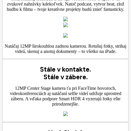
zvukové nahrávky kdekoľvek. Natoč podcast, vytvor beat, zlož
hudbu k filmu – tvoje kreatívne projekty budú znieť fantasticky.
Natáčaj 12MP širokouhlou zadnou kamerou. Retušuj fotky, strihaj
videá, skenuj a anotuj dokumenty – to všetko na iPade.
Stále v kontakte.
Stále v zábere.
12MP Center Stage kamera ťa pri FaceTime hovoroch,
videokonferenciách aj natáčaní selfie videí udržuje uprostred
záberu. A vďaka podpore Smart HDR 4 vyzerajú fotky ešte
prirodzenejšie.