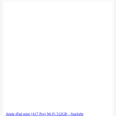
Apple iPad mini (A17 Pro) Wi-Fi 512GB – Starlight