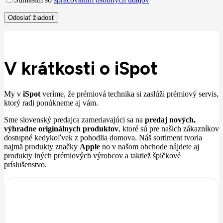
V krátkosti o iSpot
My v
iSpot
veríme, že prémiová technika si zaslúži prémiový servis,
ktorý radi ponúkneme aj vám.
Sme slovenský predajca zameriavajúci sa na
predaj nových,
výhradne originálnych produktov
, ktoré sú pre našich zákazníkov
dostupné kedykoľvek z pohodlia domova. Náš sortiment tvoria
najmä produkty značky
Apple
no v našom obchode nájdete aj
produkty iných prémiových výrobcov a taktiež špičkové
príslušenstvo.