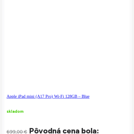
Apple iPad mini (A17 Pro) Wi-Fi 128GB – Blue
skladom
Pôvodná cena bola:
699,00
€