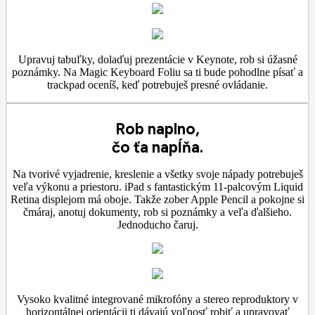
Upravuj tabuľky, dolaďuj prezentácie v Keynote, rob si úžasné
poznámky. Na Magic Keyboard Foliu sa ti bude pohodlne písať a
trackpad oceníš, keď potrebuješ presné ovládanie.
Rob naplno,
čo ťa napĺňa.
Na tvorivé vyjadrenie, kreslenie a všetky svoje nápady potrebuješ
veľa výkonu a priestoru. iPad s fantastickým 11-palcovým Liquid
Retina displejom má oboje. Takže zober Apple Pencil a pokojne si
čmáraj, anotuj dokumenty, rob si poznámky a veľa ďalšieho.
Jednoducho čaruj.
Vysoko kvalitné integrované mikrofóny a stereo reproduktory v
horizontálnej orientácii ti dávajú voľnosť robiť a upravovať