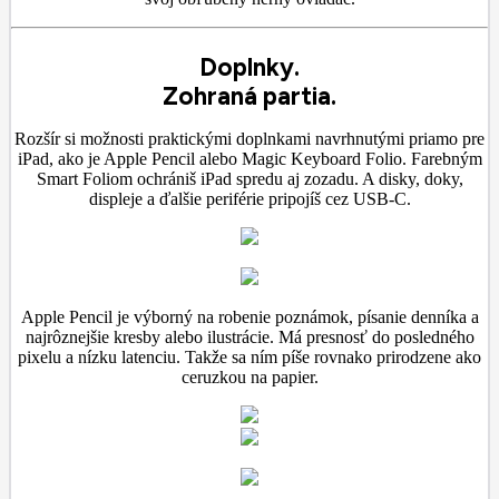
Doplnky.
Zohraná partia.
Rozšír si možnosti praktickými doplnkami navrhnutými priamo pre
iPad, ako je Apple Pencil alebo Magic Keyboard Folio. Farebným
Smart Foliom ochrániš iPad spredu aj zozadu. A disky, doky,
displeje a ďalšie periférie pripojíš cez USB‑C.
Apple Pencil je výborný na robenie poznámok, písanie denníka a
najrôznejšie kresby alebo ilustrácie. Má presnosť do posledného
pixelu a nízku latenciu. Takže sa ním píše rovnako prirodzene ako
ceruzkou na papier.