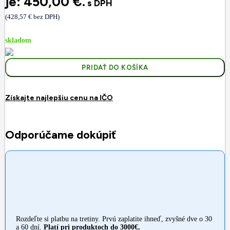
je: 450,00 €.
s DPH
(
428,57
€
bez DPH)
skladom
PRIDAŤ DO KOŠÍKA
Získajte najlepšiu cenu na IČO
Odporúčame dokúpiť
Rozdeľte si platbu na tretiny. Prvú zaplatite ihneď, zvyšné dve o 30
a 60 dní.
Platí pri produktoch do 3000€.