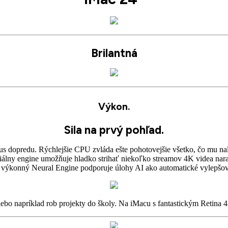
Brilantná
Výkon.
Sila na prvý pohľad.
s dopredu. Rýchlejšie CPU zvláda ešte pohotovejšie všetko, čo mu n
diálny engine umožňuje hladko strihať niekoľko streamov 4K videa nar
 výkonný Neural Engine podporuje úlohy AI ako automatické vylepšovan
lebo napríklad rob projekty do školy. Na iMacu s fantastickým Retina 4,