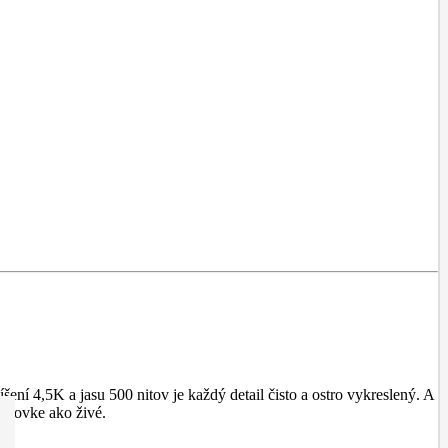
ní 4,5K a jasu 500 nitov je každý detail čisto a ostro vykreslený. A
razovke ako živé.