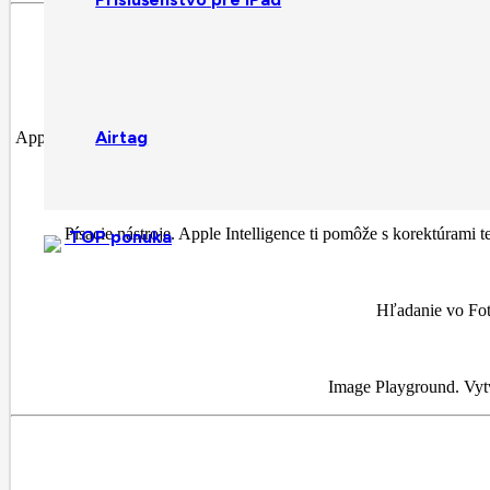
Airtag
Apple Intelligence je systém osobnej inteligencie, ktorý ti pomôže p
Písacie nástroje. Apple Intelligence ti pomôže s korektúrami t
TOP ponuka
Hľadanie vo Fot
Image Playground. Vytv