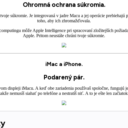
Ohromná ochrana súkromia.
tvoje súkromie. Je integrovaná v jadre Macu a jej operácie prebiehajú
toho, aby ich zhromažďovala.
mputingu môže Apple Intelligence pri spracovaní zložitejších požiada
Apple. Pritom neustále chráni tvoje súkromie.
iMac a iPhone.
Podarený pár.
om displeji iMacu. A keď obe zariadenia používaš spoločne, fungujú j
takže nemusíš siahať po telefóne a nestratíš niť. A to je ešte len začiatok
ty