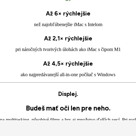
Až 6× rýchlejšie
než najobľúbenejšie iMac s Intelom
Až 2,1× rýchlejšie
pri náročných tvorivých úlohách ako iMac s čipom M1
Až 4,5× rýchlejšie
ako najpredávanejší all‑in‑one počítač s Windows
Displej.
Budeš mať oči len pre neho.
ultitasking, pôsobivé filmy a hry aj množstvo ďalších vecí. Pri rozlíše
arebnému rozsahu P3 s viac ako miliardou farieb vyzerá všetko na ob