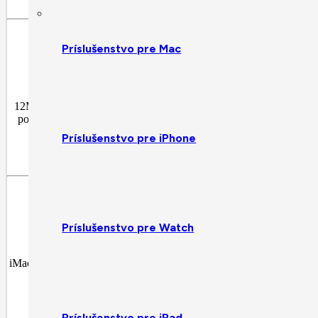
Príslušenstvo pre Mac
12MP Center Stage kamera ťa pri videohovoroch neustále udržuje up
pohľad zhora na svoj pracovný priestor – ty pritom zostávaš na ob
Príslušenstvo pre iPhone
Príslušenstvo pre Watch
iMac má predinštalované množstvo skvelých aplikácií, ponúka úžasné 
Word, Excel, Out
Príslušenstvo pre iPad