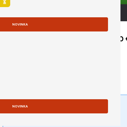
CZ klávesnica
NOVINKA
>> Zobraziť viac
Pôvodná cena bola: 2 100,00 
2 100,00
€
(
1 980,95
€
bez DPH)
Získajte najlepšiu cenu na IČO
Odporúčame dokúpiť
NOVINKA