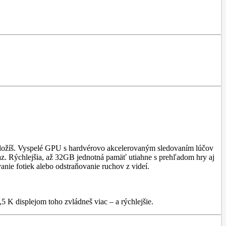
aložíš. Vyspelé GPU s hardvérovo akcelerovaným sledovaním lúčov
az. Rýchlejšia, až 32GB jednotná pamäť utiahne s prehľadom hry aj
ie fotiek alebo odstraňovanie ruchov z videí.
5 K displejom toho zvládneš viac – a rýchlejšie.