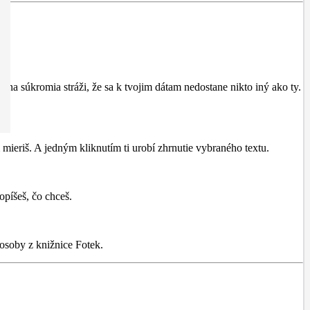
ana súkromia stráži, že sa k tvojim dátam nedostane nikto iný ako ty.
m mieriš. A jedným kliknutím ti urobí zhrnutie vybraného textu.
píšeš, čo chceš.
osoby z knižnice Fotek.