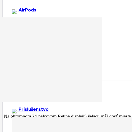
AirPods
Príslušenstvo
Na ohromnom 24-palcovom Retina displeji5 iMacu máš dosť miesta na m
vďaka širokému f