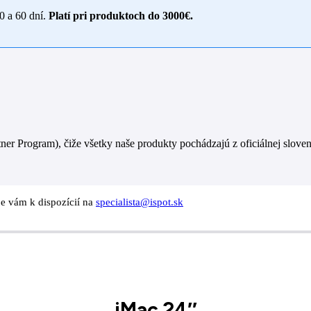
30 a 60 dní.
Platí pri produktoch do 3000€.
er Program), čiže všetky naše produkty pochádzajú z oficiálnej sloven
je vám k dispozícií na
specialista@ispot.sk
iMac 24″