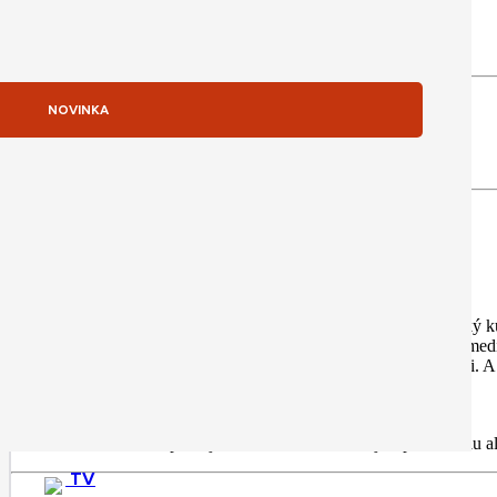
NOVINKA
Čip M4 posúva výkon iMacu a jeho možnosti pre AI o obrovský ku
vykresľuje neuveriteľne realisticky každý detail. Zdokonalený me
preskakovanie medzi viacerými aplikáciami. A
Spravuj rodinné financie, venuj sa podnikaniu a
TV