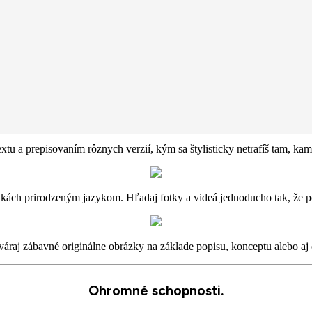
Robí sa pre Apple Intelligence.
Al, ktorá dostala rozum.
ísať, vyjadrovať sa a byť produktívny bez väčšej námahy. Prevratná ochr
Ani Apple.
extu a prepisovaním rôznych verzií, kým sa štylisticky netrafíš tam, ka
kách prirodzeným jazykom. Hľadaj fotky a videá jednoducho tak, že po
áraj zábavné originálne obrázky na základe popisu, konceptu alebo aj 
Ohromné ​​schopnosti.