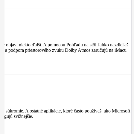
ere objaví niekto ďalší. A pomocou Pohľadu na stôl ľahko nazdieľaš
ktorov a podpora priestorového zvuku Dolby Atmos zaručujú na iMacu
e súkromie. A ostatné aplikácie, ktoré často používaš, ako Microsoft
agujú svižnejšie.