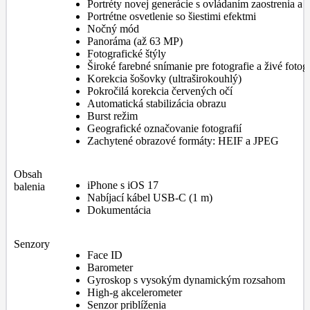
Portréty novej generácie s ovládaním zaostrenia a 
Portrétne osvetlenie so šiestimi efektmi
Nočný mód
Panoráma (až 63 MP)
Fotografické štýly
Široké farebné snímanie pre fotografie a živé fotog
Korekcia šošovky (ultraširokouhlý)
Pokročilá korekcia červených očí
Automatická stabilizácia obrazu
Burst režim
Geografické označovanie fotografií
Zachytené obrazové formáty: HEIF a JPEG
Obsah
iPhone s iOS 17
balenia
Nabíjací kábel USB-C (1 m)
Dokumentácia
Senzory
Face ID
Barometer
Gyroskop s vysokým dynamickým rozsahom
High-g akcelerometer
Senzor priblíženia