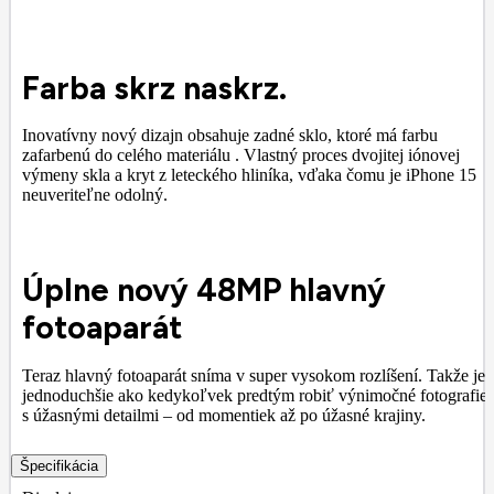
Farba skrz naskrz.
Inovatívny nový dizajn obsahuje zadné sklo, ktoré má farbu
zafarbenú do celého materiálu . Vlastný proces dvojitej iónovej
výmeny skla a kryt z leteckého hliníka, vďaka čomu je iPhone 15
neuveriteľne odolný.
Úplne nový 48MP hlavný
fotoaparát
Teraz hlavný fotoaparát sníma v super vysokom rozlíšení. Takže je
jednoduchšie ako kedykoľvek predtým robiť výnimočné fotografie
s úžasnými detailmi – od momentiek až po úžasné krajiny.
Špecifikácia