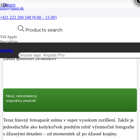
Domov
info@ispot.sk
iPhone
iPhone 15
+421 222 200 549 (9:00 – 15:00)
Apple iPhone 15 256GB Pink
Novinka
Novinka
Novinka
Novinka
Novinka
Novinka
Products search
Váš Apple
Apple iPhone 15 256GB Pink
špecialista
menu
Part no.:
mtp73sx/a
Záruka spotrebiteľ 24 mesiacov
Nový, nerozbalený,
originálny produkt
Teraz hlavný fotoaparát sníma v super vysokom rozlíšení. Takže je
jednoduchšie ako kedykoľvek predtým robiť výnimočné fotografie
s úžasnými detailmi – od momentiek až po úžasné krajiny.