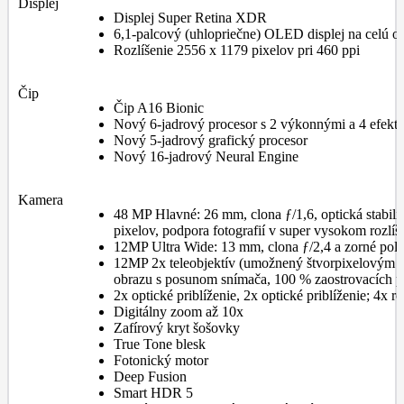
Displej
Displej Super Retina XDR
6,1-palcový (uhlopriečne) OLED displej na celú 
Rozlíšenie 2556 x 1179 pixelov pri 460 ppi
Čip
Čip A16 Bionic
Nový 6-jadrový procesor s 2 výkonnými a 4 efekt
Nový 5-jadrový grafický procesor
Nový 16-jadrový Neural Engine
Kamera
48 MP Hlavné: 26 mm, clona ƒ/1,6, optická stabil
pixelov, podpora fotografií v super vysokom rozlí
12MP Ultra Wide: 13 mm, clona ƒ/2,4 a zorné pol
12MP 2x teleobjektív (umožnený štvorpixelovým sn
obrazu s posunom snímača, 100 % zaostrovacích p
2x optické priblíženie, 2x optické priblíženie; 4x
Digitálny zoom až 10x
Zafírový kryt šošovky
True Tone blesk
Fotonický motor
Deep Fusion
Smart HDR 5