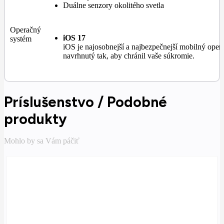
Duálne senzory okolitého svetla
Operačný
iOS 17
systém
iOS je najosobnejší a najbezpečnejší mobilný oper
navrhnutý tak, aby chránil vaše súkromie.
Príslušenstvo / Podobné
produkty
Mohlo by sa Vám páčiť