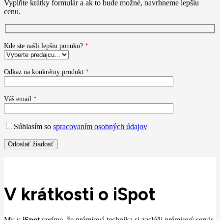
Vyplňte krátky formulár a ak to bude možné, navrhneme lepšiu
cenu.
Kde ste našli lepšiu ponuku?
*
Odkaz na konkrétny produkt
*
Váš email
*
Súhlasím so
spracovaním osobných údajov
V krátkosti o iSpot
My v
iSpot
veríme, že prémiová technika si zaslúži prémiový servis,