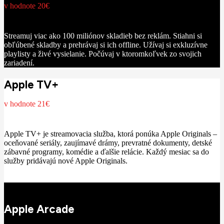
v hodnote 20€
Streamuj viac ako 100 miliónov skladieb bez reklám. Stiahni si
obľúbené skladby a prehrávaj si ich offline. Užívaj si exkluzívne
playlisty a živé vysielanie. Počúvaj v ktoromkoľvek zo svojich
zariadení.
Apple TV+
v hodnote 21€
Apple TV+ je streamovacia služba, ktorá ponúka Apple Originals –
oceňované seriály, zaujímavé drámy, prevratné dokumenty, detské
zábavné programy, komédie a ďalšie relácie. Každý mesiac sa do
služby pridávajú nové Apple Originals.
Apple Arcade