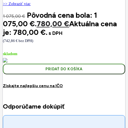
>> Zobraziť viac
Pôvodná cena bola: 1
1 075,00
€
075,00 €.
780,00
€
Aktuálna cena
je: 780,00 €.
s DPH
(
742,86
€
bez DPH)
skladom
PRIDAŤ DO KOŠÍKA
Získajte najlepšiu cenu na IČO
Odporúčame dokúpiť