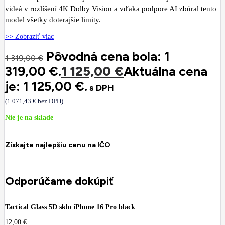
videá v rozlíšení 4K Dolby Vision a vďaka podpore AI zbúral tento
model všetky doterajšie limity.
>> Zobraziť viac
Pôvodná cena bola: 1
1 319,00
€
319,00 €.
1 125,00
€
Aktuálna cena
je: 1 125,00 €.
s DPH
(
1 071,43
€
bez DPH)
Nie je na sklade
Získajte najlepšiu cenu na IČO
Odporúčame dokúpiť
Tactical Glass 5D sklo iPhone 16 Pro black
12,00
€