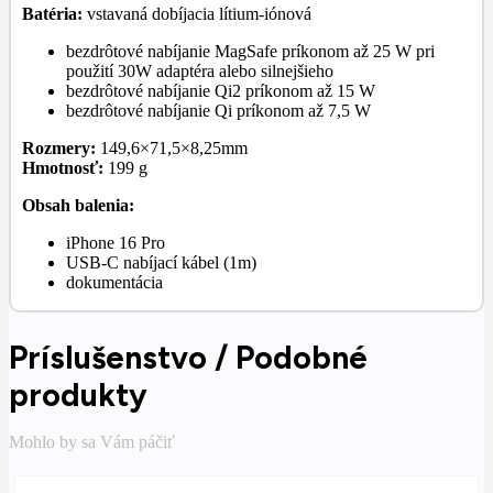
Batéria:
vstavaná dobíjacia lítium-iónová
bezdrôtové nabíjanie MagSafe príkonom až 25 W pri
použití 30W adaptéra alebo silnejšieho
bezdrôtové nabíjanie Qi2 príkonom až 15 W
bezdrôtové nabíjanie Qi príkonom až 7,5 W
Rozmery:
149,6×71,5×8,25mm
Hmotnosť:
199 g
Obsah balenia:
iPhone 16 Pro
USB-C nabíjací kábel (1m)
dokumentácia
Príslušenstvo / Podobné
produkty
Mohlo by sa Vám páčiť