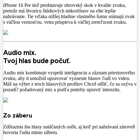
iPhone 16 Pre tiež predstavuje obrovský skok v kvalite zvuku,
pretože má štvoricu štúdiových mikrofónov na ešte lepšie
nahrávanie. Tie vďaka nižšej hladine vlastného šumu snímajú zvuk
s väčšou vernosťou. vetra prispieva k väčšej zreteľnosti zvuku.
Audio mix.
Tvoj hlas bude počuť.
Audio mix kombinuje vyspelú inteligenciu a záznam priestorového
zvuku, aby ti umožnil upravovať vyznenie hlasov ľudí vo videu.
Máš na výber z troch hlasových profilov Chceš stíšiť, čo sa ozýva v
pozadí? požadovaný mix a podľa potreby upraviť intenzitu.
Zo záberu
Zdôraznia iba hlasy natáčaných osôb, aj keď pri nahrávaní zároveň
hovoria ľudia mimo záberu.