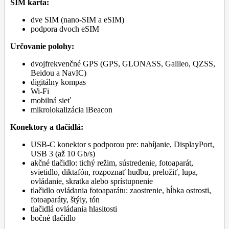
SIM karta:
dve SIM (nano-SIM a eSIM)
podpora dvoch eSIM
Určovanie polohy:
dvojfrekvenčné GPS (GPS, GLONASS, Galileo, QZSS,
Beidou a NavIC)
digitálny kompas
Wi-Fi
mobilná sieť
mikrolokalizácia iBeacon
Konektory a tlačidlá:
USB-C konektor s podporou pre: nabíjanie, DisplayPort,
USB 3 (až 10 Gb/s)
akčné tlačidlo: tichý režim, sústredenie, fotoaparát,
svietidlo, diktafón, rozpoznať hudbu, preložiť, lupa,
ovládanie, skratka alebo sprístupnenie
tlačidlo ovládania fotoaparátu: zaostrenie, hĺbka ostrosti,
fotoaparáty, štýly, tón
tlačidlá ovládania hlasitosti
bočné tlačidlo