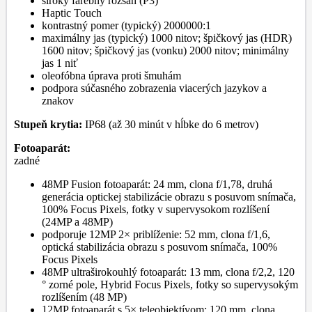
široký farebný rozsah (P3)
Haptic Touch
kontrastný pomer (typický) 2000000:1
maximálny jas (typický) 1000 nitov; špičkový jas (HDR)
1600 nitov; špičkový jas (vonku) 2000 nitov; minimálny
jas 1 niť
oleofóbna úprava proti šmuhám
podpora súčasného zobrazenia viacerých jazykov a
znakov
Stupeň krytia:
IP68 (až 30 minút v hĺbke do 6 metrov)
Fotoaparát:
zadné
48MP Fusion fotoaparát: 24 mm, clona f/1,78, druhá
generácia optickej stabilizácie obrazu s posuvom snímača,
100% Focus Pixels, fotky v supervysokom rozlíšení
(24MP a 48MP)
podporuje 12MP 2× priblíženie: 52 mm, clona f/1,6,
optická stabilizácia obrazu s posuvom snímača, 100%
Focus Pixels
48MP ultraširokouhlý fotoaparát: 13 mm, clona f/2,2, 120
° zorné pole, Hybrid Focus Pixels, fotky so supervysokým
rozlíšením (48 MP)
12MP fotoaparát s 5× teleobjektívom: 120 mm, clona