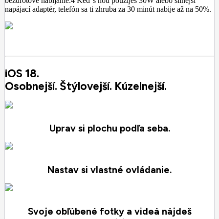
bezdrôtové nabíjanie.4 Keď s ňou použiješ 30W alebo silnejší
napájací adaptér, telefón sa ti zhruba za 30 minút nabije až na 50%.
iOS 18.
Osobnejší. Štýlovejší. Kúzelnejší.
Uprav si plochu podľa seba.
Nastav si vlastné ovládanie.
Svoje obľúbené fotky a videá nájdeš