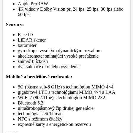
Apple ProRAW
4K video v Dolby Vision pri 24 fps, 25 fps, 30 fps alebo
60 fps
Senzory:
Face ID
LiDAR skener
barometer
gyroskop s vysokým dynamickým rozsahom
akcelerometer snímajúci vysoké preťaženie
snímač blízkosti
dva snímače okolitého osvetlenia
Mobilné a bezdrôtové rozhrania:
5G (pásma sub-6 GHz) s technológiou MIMO 4×4
gigabitové LTE s technológiami MIMO 4×4 a LAA
Wi-Fi 7 (802.11be) s technológiou MIMO 2×2
Bluetooth 5.3
ultraširokopásmový čip druhej generácie
technológia sietí Thread
NFC s režimom čítačky
expresné karty s energetickou rezervou