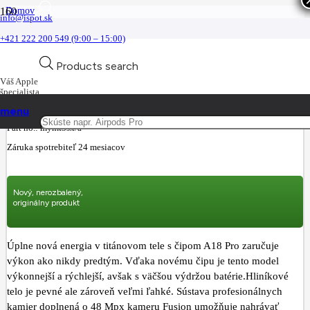
Domov
info@ispot.sk
iPhone
iPhone 16 Pro
+421 222 200 549 (9:00 – 15:00)
Apple iPhone 16 Pro 256GB Desert Titanium
Novinka
Novinka
Novinka
Novinka
Novinka
Novinka
Products search
Váš Apple
Apple iPhone 16 Pro 256GB Desert
špecialista
Titanium
menu
Part no.:
mynk3sx/a
Záruka spotrebiteľ 24 mesiacov
Nový, nerozbalený,
originálny produkt
Úplne nová energia v titánovom tele s čipom A18 Pro zaručuje
výkon ako nikdy predtým. Vďaka novému čipu je tento model
výkonnejší a rýchlejší, avšak s väčšou výdržou batérie.Hliníkové
telo je pevné ale zároveň veľmi ľahké. Sústava profesionálnych
kamier doplnená o 48 Mpx kameru Fusion umožňuje nahrávať