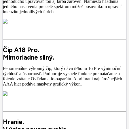
jednoducho upravovať tón aj farba zároveň. Namiesto hľadania
jedného nastavenia pre celé spektrum môžeš posuvníkom upraviť
intenzitu jednotlivých farieb.
Čip A18 Pro.
Mimoriadne silný.
Fenomenálne výkonný čip, ktorý dáva iPhonu 16 Pre výnimočnú
rýchlosť a úspornosť. Podporuje vyspelé funkcie pre natáčanie a
fotenie vrátane Ovládania fotoaparátu. A pri hraní najnáročnejších
AAA hier podáva masívny grafický výkon.
Hranie.