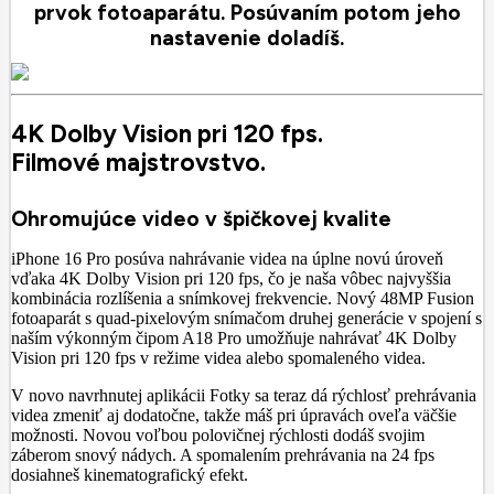
prvok fotoaparátu. Posúvaním potom jeho
nastavenie doladíš.
4K Dolby Vision pri 120 fps.
Filmové majstrovstvo.
Ohromujúce video v špičkovej kvalite
iPhone 16 Pro posúva nahrávanie videa na úplne novú úroveň
vďaka 4K Dolby Vision pri 120 fps, čo je naša vôbec najvyššia
kombinácia rozlíšenia a snímkovej frekvencie. Nový 48MP Fusion
fotoaparát s quad-pixelovým snímačom druhej generácie v spojení s
naším výkonným čipom A18 Pro umožňuje nahrávať 4K Dolby
Vision pri 120 fps v režime videa alebo spomaleného videa.
V novo navrhnutej aplikácii Fotky sa teraz dá rýchlosť prehrávania
videa zmeniť aj dodatočne, takže máš pri úpravách oveľa väčšie
možnosti. Novou voľbou polovičnej rýchlosti dodáš svojim
záberom snový nádych. A spomalením prehrávania na 24 fps
dosiahneš kinematografický efekt.