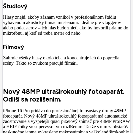
Študiový
Hlasy znejú, akoby záznam vznikol v profesionálnom štúdiu
vybavenom akusticky tlmiacimi stenami. Ideálne pre vloggerov
alebo podcasterov – ich hlas bude znieť, ako by hovorili priamo do
mikrofónu, aj keď sú treba meter od neho.
Filmový
Zahrnie všetky hlasy okolo teba a koncentruje ich do popredia
scény. Takto so zvukom pracujú filmári.
Nový 48MP ultraširokouhlý fotoaparát.
Odliší sa rozlíšením.
iPhone 16 Pro pridáva do profesionálnej fotosústavy druhý 48MP
fotoaparát. Nový 48MP ultraširokouhlý fotoaparát má automatické
zaostrovanie a vyspelejší quad-pixelový snímač pre 48MP ProRAW
a HEIF fotky so supervysokým rozlíšením. Takže s ním zaobstaráš
neskutočne jemne vykreslené makrosnímky a veľkolepé širokouhlé