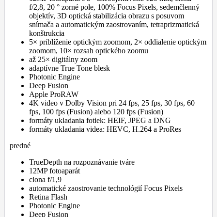
f/2,8, 20 ° zorné pole, 100% Focus Pixels, sedemčlenný
objektív, 3D optická stabilizácia obrazu s posuvom
snímača a automatickým zaostrovaním, tetraprizmatická
konštrukcia
5× priblíženie optickým zoomom, 2× oddialenie optickým
zoomom, 10× rozsah optického zoomu
až 25× digitálny zoom
adaptívne True Tone blesk
Photonic Engine
Deep Fusion
Apple ProRAW
4K video v Dolby Vision pri 24 fps, 25 fps, 30 fps, 60
fps, 100 fps (Fusion) alebo 120 fps (Fusion)
formáty ukladania fotiek: HEIF, JPEG a DNG
formáty ukladania videa: HEVC, H.264 a ProRes
predné
TrueDepth na rozpoznávanie tváre
12MP fotoaparát
clona f/1,9
automatické zaostrovanie technológií Focus Pixels
Retina Flash
Photonic Engine
Deep Fusion