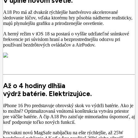
V úplne novom svetle.
A18 Pro má až dvakrát rýchlejšie hardvérovo akcelerované
sledovanie lúčov, vďaka ktorému hry pôsobia nádherne realisticky,
majú plynulejšiu grafiku a prirodzenejšie osvetlenie.
A herný režim v iOS 18 sa postará o vyššie udržateľné snímkové
frekvencie pri súvislom hraní a bezprostrednejšiu odozvu pri
používaní bezdrôtových ovládačov a AirPodov.
Až o 4 hodiny dlhšia
výdrž batérie. Elektrizujúce.
iPhone 16 Pro predstavuje obrovský skok vo výdrži batérie. Ako je
to možné? Optimalizovaná vnútorná konštrukcia vytvára priestor
pre väčšie batérie. A čip A18 Pro zaisťuje mimoriadnu úspornosť, aj
keď podporuje toľko nových funkcií.
Pricvakni novú MagSafe nabíjačku na ešte rýchlejšie, až 25W