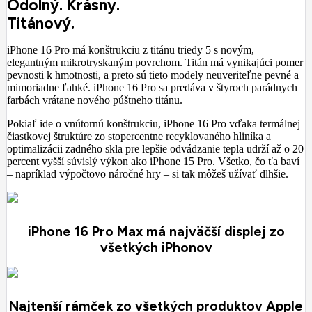
Odolný. Krásny.
Titánový.
iPhone 16 Pro má konštrukciu z titánu triedy 5 s novým,
elegantným mikrotryskaným povrchom. Titán má vynikajúci pomer
pevnosti k hmotnosti, a preto sú tieto modely neuveriteľne pevné a
mimoriadne ľahké. iPhone 16 Pro sa predáva v štyroch parádnych
farbách vrátane nového púštneho titánu.
Pokiaľ ide o vnútornú konštrukciu, iPhone 16 Pro vďaka termálnej
čiastkovej štruktúre zo stopercentne recyklovaného hliníka a
optimalizácii zadného skla pre lepšie odvádzanie tepla udrží až o 20
percent vyšší súvislý výkon ako iPhone 15 Pro. Všetko, čo ťa baví
– napríklad výpočtovo náročné hry – si tak môžeš užívať dlhšie.
iPhone 16 Pro Max má najväčší displej zo
všetkých iPhonov
Najtenší rámček zo všetkých produktov Apple