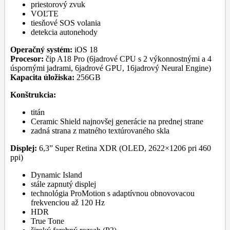
priestorový zvuk
VOĽTE
tiesňové SOS volania
detekcia autonehody
Operačný systém:
iOS 18
Procesor:
čip A18 Pro (6jadrové CPU s 2 výkonnostnými a 4
úspornými jadrami, 6jadrové GPU, 16jadrový Neural Engine)
Kapacita úložiska:
256GB
Konštrukcia:
titán
Ceramic Shield najnovšej generácie na prednej strane
zadná strana z matného textúrovaného skla
Displej:
6,3” Super Retina XDR (OLED, 2622×1206 pri 460
ppi)
Dynamic Island
stále zapnutý displej
technológia ProMotion s adaptívnou obnovovacou
frekvenciou až 120 Hz
HDR
True Tone