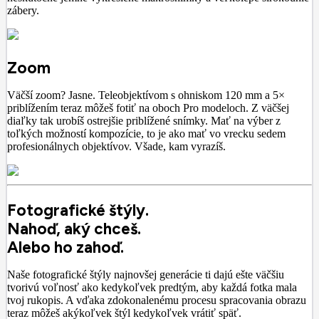
zábery.
Zoom
Väčší zoom? Jasne. Teleobjektívom s ohniskom 120 mm a 5×
priblížením teraz môžeš fotiť na oboch Pro modeloch. Z väčšej
diaľky tak urobíš ostrejšie priblížené snímky. Mať na výber z
toľkých možností kompozície, to je ako mať vo vrecku sedem
profesionálnych objektívov. Všade, kam vyrazíš.
Fotografické štýly.
Nahoď, aký chceš.
Alebo ho zahoď.
Naše fotografické štýly najnovšej generácie ti dajú ešte väčšiu
tvorivú voľnosť ako kedykoľvek predtým, aby každá fotka mala
tvoj rukopis. A vďaka zdokonalenému procesu spracovania obrazu
teraz môžeš akýkoľvek štýl kedykoľvek vrátiť späť.