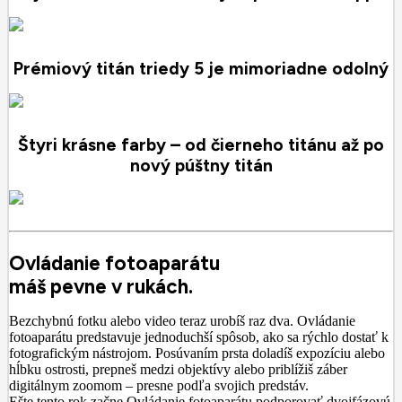
Prémiový titán triedy 5 je mimoriadne odolný
Štyri krásne farby – od čierneho titánu až po
nový púštny titán
Ovládanie fotoaparátu
máš pevne v rukách.
Bezchybnú fotku alebo video teraz urobíš raz dva. Ovládanie
fotoaparátu predstavuje jednoduchší spôsob, ako sa rýchlo dostať k
fotografickým nástrojom. Posúvaním prsta doladíš expozíciu alebo
hĺbku ostrosti, prepneš medzi objektívy alebo priblížiš záber
digitálnym zoomom – presne podľa svojich predstáv.
Ešte tento rok začne Ovládanie fotoaparátu podporovať dvojfázovú