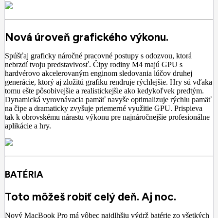
Nová úroveň grafického výkonu.
Spúšťaj graficky náročné pracovné postupy s odozvou, ktorá
nebrzdí tvoju predstavivosť. Čipy rodiny M4 majú GPU s
hardvérovo akcelerovaným enginom sledovania lúčov druhej
generácie, ktorý aj zložitú grafiku rendruje rýchlejšie. Hry sú vďaka
tomu ešte pôsobivejšie a realistickejšie ako kedykoľvek predtým.
Dynamická vyrovnávacia pamäť navyše optimalizuje rýchlu pamäť
na čipe a dramaticky zvyšuje priemerné využitie GPU. Prispieva
tak k obrovskému nárastu výkonu pre najnáročnejšie profesionálne
aplikácie a hry.
BATÉRIA
Toto môžeš robiť celý deň. Aj noc.
Nový MacBook Pro má vôbec najdlhšiu výdrž batérie zo všetkých