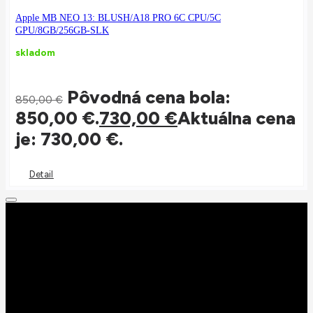
Apple MB NEO 13: BLUSH/A18 PRO 6C CPU/5C
GPU/8GB/256GB-SLK
skladom
Pôvodná cena bola:
850,00
€
850,00 €.
730,00
€
Aktuálna cena
je: 730,00 €.
Detail