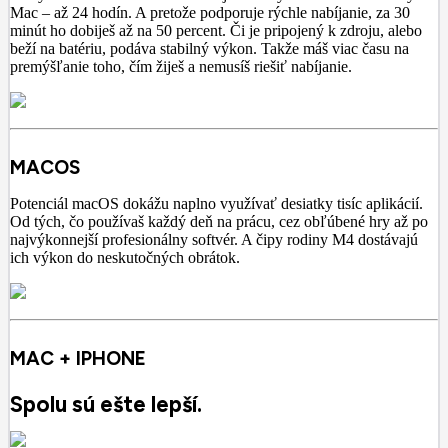
Mac – až 24 hodín. A pretože podporuje rýchle nabíjanie, za 30
minút ho dobiješ až na 50 percent. Či je pripojený k zdroju, alebo
beží na batériu, podáva stabilný výkon. Takže máš viac času na
premýšľanie toho, čím žiješ a nemusíš riešiť nabíjanie.
MACOS
Potenciál macOS dokážu naplno využívať desiatky tisíc aplikácií.
Od tých, čo používaš každý deň na prácu, cez obľúbené hry až po
najvýkonnejší profesionálny softvér. A čipy rodiny M4 dostávajú
ich výkon do neskutočných obrátok.
MAC + IPHONE
Spolu sú ešte lepší.