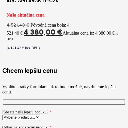
40C GPU 48GB 1T-CZK
Naša aktuálna cena
4 521,40
€
Pôvodná cena bola: 4
4 380,00
€
521,40 €.
Aktuálna cena je: 4 380,00 €.
s
DPH
(
4 171,43
€
bez DPH)
Chcem lepšiu cenu
Vyplňte krátky formulár a ak to bude možné, navrhneme lepšiu
cenu.
Kde ste našli lepšiu ponuku?
*
Odkaz na konkrétny produkt
*