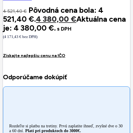
Pôvodná cena bola: 4
4 521,40
€
521,40 €.
4 380,00
€
Aktuálna cena
je: 4 380,00 €.
s DPH
(
4 171,43
€
bez DPH)
Získajte najlepšiu cenu na IČO
Odporúčame dokúpiť
Rozdeľte si platbu na tretiny. Prvú zaplatite ihneď, zvyšné dve o 30
a 60 dní.
Platí pri produktoch do 3000€.