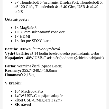
3× Thunderbolt 5 (nabíjanie, DisplayPort, Thunderbolt 5:
až 120 Gb/s, Thunderbolt 4: až 40 Gb/s, USB 4: až 40
Gb/s)
Ostatné porty:
1× MagSafe 3
1× 3,5mm slúchadlový konektor
1× HDMI
1× slot pre SDXC kartu
Batéria:
100Wh lítium-polymérová
Výdrž batérie:
až 14 hodín bezdrôtového prehliadania webu
Napájanie:
140W USB-C adaptér (podpora rýchleho nabíjania)
Farba:
vesmírna čierň (Space Black)
Rozmery:
355,7×248,1×16,8mm
Hmotnosť:
2,15kg
V krabici:
16″ MacBook Pro
140W USB-C napájací adaptér
kábel USB-C/MagSafe 3 (2m)
SK návod