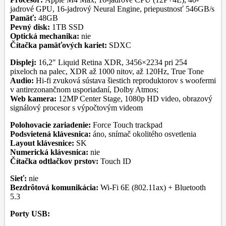
jadrové GPU, 16-jadrový Neural Engine, priepustnosť 546GB/s
Pamäť:
48GB
Pevný disk:
1TB SSD
Optická mechanika:
nie
Čítačka pamäťových kariet:
SDXC
Displej:
16,2″ Liquid Retina XDR, 3456×2234 pri 254
pixeloch na palec, XDR až 1000 nitov, až 120Hz, True Tone
Audio:
Hi-fi zvuková sústava šiestich reproduktorov s woofermi
v antirezonančnom usporiadaní, Dolby Atmos;
Web kamera:
12MP Center Stage, 1080p HD video, obrazový
signálový procesor s výpočtovým videom
Polohovacie zariadenie:
Force Touch trackpad
Podsvietená klávesnica:
áno, snímač okolitého osvetlenia
Layout klávesnice:
SK
Numerická klávesnica:
nie
Čítačka odtlačkov prstov:
Touch ID
Sieť:
nie
Bezdrôtová komunikácia:
Wi-Fi 6E (802.11ax) + Bluetooth
5.3
Porty USB: