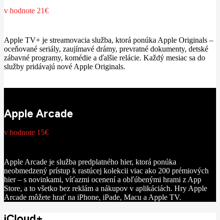
v hodnote 21€
Apple TV+ je streamovacia služba, ktorá ponúka Apple Originals –
oceňované seriály, zaujímavé drámy, prevratné dokumenty, detské
zábavné programy, komédie a ďalšie relácie. Každý mesiac sa do
služby pridávajú nové Apple Originals.
Apple Arcade
v hodnote 15€
Apple Arcade je služba predplatného hier, ktorá ponúka
neobmedzený prístup k rastúcej kolekcii viac ako 200 prémiových
hier – s novinkami, víťazmi ocenení a obľúbenými hrami z App
Store, a to všetko bez reklám a nákupov v aplikáciách. Hry Apple
Arcade môžete hrať na iPhone, iPade, Macu a Apple TV.
iCloud+