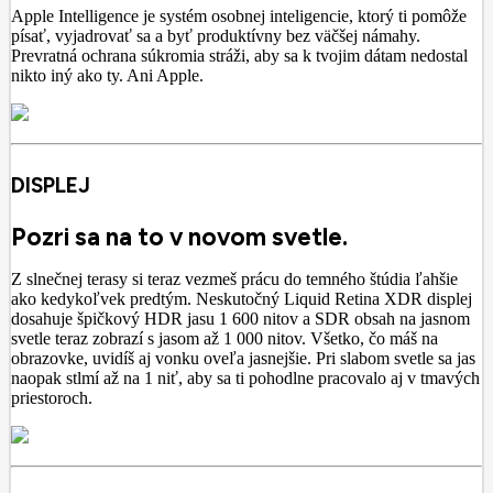
Apple Intelligence je systém osobnej inteligencie, ktorý ti pomôže
písať, vyjadrovať sa a byť produktívny bez väčšej námahy.
Prevratná ochrana súkromia stráži, aby sa k tvojim dátam nedostal
nikto iný ako ty. Ani Apple.
DISPLEJ
Pozri sa na to v novom svetle.
Z slnečnej terasy si teraz vezmeš prácu do temného štúdia ľahšie
ako kedykoľvek predtým. Neskutočný Liquid Retina XDR displej
dosahuje špičkový HDR jasu 1 600 nitov a SDR obsah na jasnom
svetle teraz zobrazí s jasom až 1 000 nitov. Všetko, čo máš na
obrazovke, uvidíš aj vonku oveľa jasnejšie. Pri slabom svetle sa jas
naopak stlmí až na 1 niť, aby sa ti pohodlne pracovalo aj v tmavých
priestoroch.