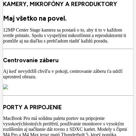
KAMERY, MIKROFÓNY A REPRODUKTORY
Maj všetko na povel.
12MP Center Stage kamera sa postará o to, aby ti to v každom
svetle pristalo. Spolu s vyspelými mikrofónmi a reproduktormi ti
pomôže aj na diaľku s prehľadom riadiť každú poradu.
Centrovanie záberu
Aj keď nevydržíš chvíľu v pokoji, centrovanie záberu ťa udrží
uprostred obrazu.
PORTY A PRIPOJENIE
MacBook Pro má solídnu paletu portov na pripojenie
vysokorýchlostných periférií, používanie monitorov s vysokým
rozlíšením aj načítanie dát rovno z SDXC kariet. Modely s čipmi
M4 Pro a M4 Max teraz majú Thunderbolt 5, ktorý ponúka