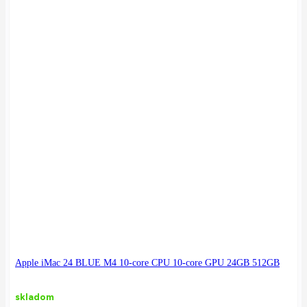
Apple iMac 24 BLUE M4 10-core CPU 10-core GPU 24GB 512GB
skladom