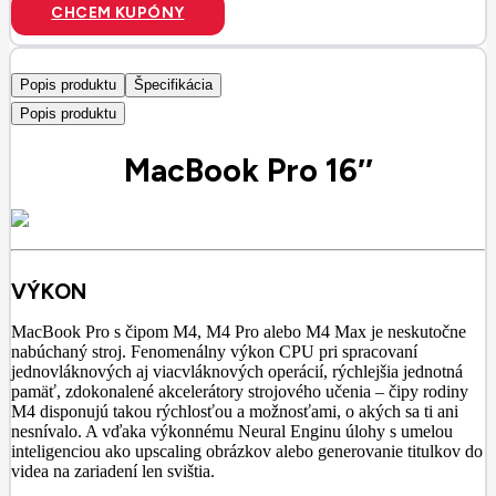
CHCEM KUPÓNY
Popis produktu
Špecifikácia
Popis produktu
MacBook Pro 16″
VÝKON
MacBook Pro s čipom M4, M4 Pro alebo M4 Max je neskutočne
nabúchaný stroj. Fenomenálny výkon CPU pri spracovaní
jednovláknových aj viacvláknových operácií, rýchlejšia jednotná
pamäť, zdokonalené akcelerátory strojového učenia – čipy rodiny
M4 disponujú takou rýchlosťou a možnosťami, o akých sa ti ani
nesnívalo. A vďaka výkonnému Neural Enginu úlohy s umelou
inteligenciou ako upscaling obrázkov alebo generovanie titulkov do
videa na zariadení len svištia.