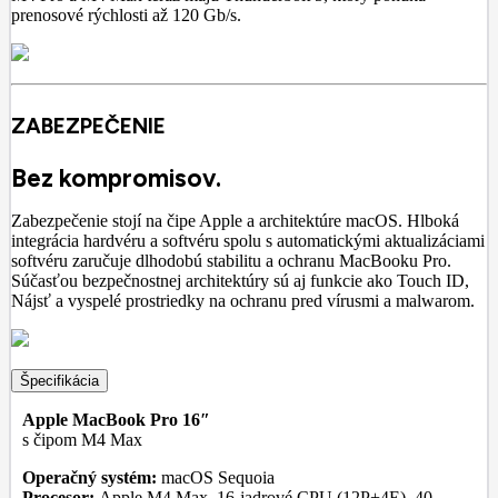
prenosové rýchlosti až 120 Gb/s.
ZABEZPEČENIE
Bez kompromisov.
Zabezpečenie stojí na čipe Apple a architektúre macOS. Hlboká
integrácia hardvéru a softvéru spolu s automatickými aktualizáciami
softvéru zaručuje dlhodobú stabilitu a ochranu MacBooku Pro.
Súčasťou bezpečnostnej architektúry sú aj funkcie ako Touch ID,
Nájsť a vyspelé prostriedky na ochranu pred vírusmi a malwarom.
Špecifikácia
Apple MacBook Pro 16″
s čipom M4 Max
Operačný systém:
macOS Sequoia
Procesor:
Apple M4 Max, 16-jadrové CPU (12P+4E), 40-