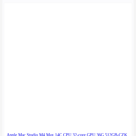
Apple Mac Studio M4 Max 14C CPU 32-core GPU 36G 512GB-CZK