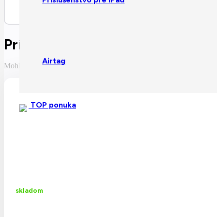
USB-C nabíjací kábel
Príslušenstvo / Podobné produk
Airtag
Mohlo by sa Vám páčiť
TOP ponuka
skladom