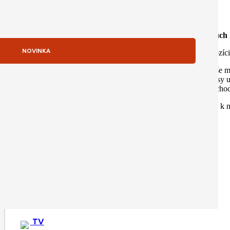
Popis produktu
Špecifikácia
Popis produktu
Magic Keyboard s Touch I
NOVINKA
Magic Keyboard je k dispozíci
Na Magic Keyboarde s Touch ID a číselnou klávesnicou sa píše m
šípkami, ktoré prídu obzvlášť vhod pri hraní hier. Číselné klávesy
nabitie udrží v ch
Má port USB-C a je k n
TV