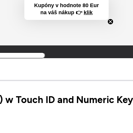
Kupóny v hodnote 80 Eur
na váš nákup 👉
klik
nal English – White Keys
Produkt
Produkt
bol prida
 w Touch ID and Numeric Keyp