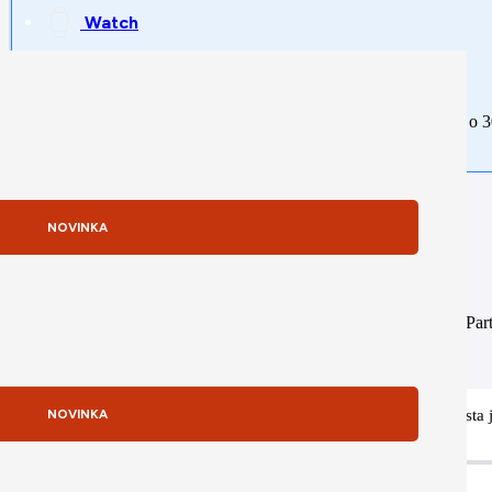
Watch
Rozdeľte si platbu na tretiny. Prvú zaplatite ihneď, zvyšné dve o 
NOVINKA
Sme Apple partnerom
Naša firma je zapojená do Apple DPP programu (Distribution Partn
dodávateľa ako Autorizovaní predajcovia (napr. Alza, Nay).
Potrebujete poradiť s výberom tohto produktu? Náš Apple špecialista 
NOVINKA