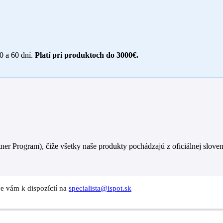
30 a 60 dní.
Platí pri produktoch do 3000€.
er Program), čiže všetky naše produkty pochádzajú z oficiálnej sloven
je vám k dispozícií na
specialista@ispot.sk