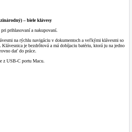
inárodný) – biele klávesy
pri prihlasovaní a nakupovaní.
lávesmi na rýchlu navigáciu v dokumentoch a veľkými klávesmi so
 Klávesnica je bezdrôtová a má dobíjaciu batériu, ktorá ju na jedno
rovno dať do práce.
nie z USB-C portu Macu.