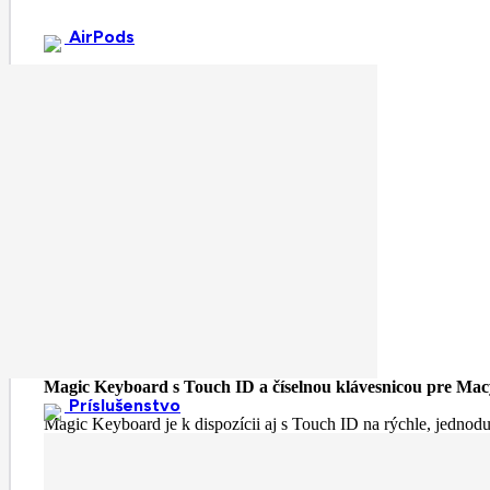
AirPods
Špecifikácia
Magic Keyboard s Touch ID a číselnou klávesnicou pre Macy
Príslušenstvo
Magic Keyboard je k dispozícii aj s Touch ID na rýchle, jednod
Na Magic Keyboarde s Touch ID a číselnou klávesnicou sa píše 
klávesmi so šípkami, ktoré prídu obzvlášť vhod pri hraní hier. 