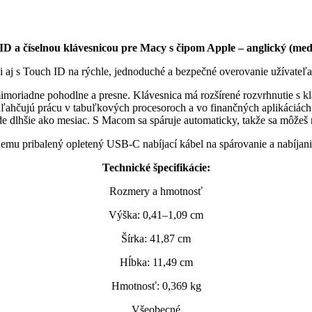
D a číselnou klávesnicou pre Macy s čipom Apple – anglický (medz
i aj s Touch ID na rýchle, jednoduché a bezpečné overovanie užívateľa 
imoriadne pohodlne a presne. Klávesnica má rozšírené rozvrhnutie s k
 uľahčujú prácu v tabuľkových procesoroch a vo finančných aplikáciách.
ode dlhšie ako mesiac. S Macom sa spáruje automaticky, takže sa môžeš 
emu pribalený opletený USB-C nabíjací kábel na spárovanie a nabíja
Technické špecifikácie:
Rozmery a hmotnosť
Výška: 0,41–1,09 cm
Šírka: 41,87 cm
Hĺbka: 11,49 cm
Hmotnosť: 0,369 kg
Všeobecné