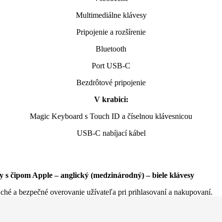
Multimediálne klávesy
Pripojenie a rozšírenie
Bluetooth
Port USB-C
Bezdrôtové pripojenie
V krabici:
Magic Keyboard s Touch ID a číselnou klávesnicou
USB-C nabíjací kábel
 s čipom Apple – anglický (medzinárodný) – biele klávesy
uché a bezpečné overovanie užívateľa pri prihlasovaní a nakupovaní.
mimoriadne pohodlne a presne. Klávesnica má rozšírené rozvrhnutie s
Číselné klávesy uľahčujú prácu v tabuľkových procesoroch a vo finančný