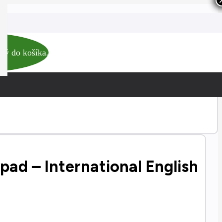
Novinka
ný do košíka.
ad – International English