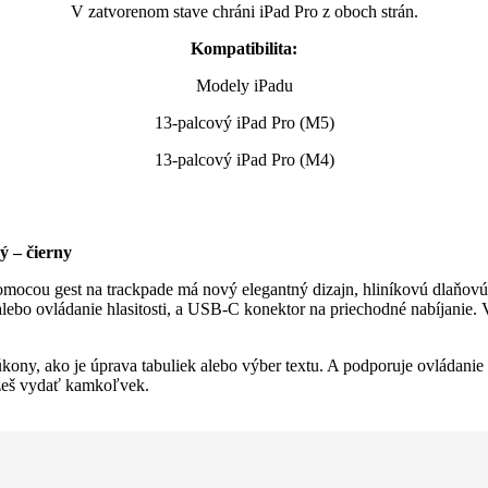
V zatvorenom stave chráni iPad Pro z oboch strán.
Kompatibilita:
Modely iPadu
13-palcový iPad Pro (M5)
13-palcový iPad Pro (M4)
ý – čierny
mocou gest na trackpade má nový elegantný dizajn, hliníkovú dlaňovú
 alebo ovládanie hlasitosti, a USB-C konektor na priechodné nabíjanie. 
kony, ako je úprava tabuliek alebo výber textu. A podporuje ovládanie
ôžeš vydať kamkoľvek.
hladko nastaviť do takého uhla, v ktorom sa ti na obrazovku pozerá naj