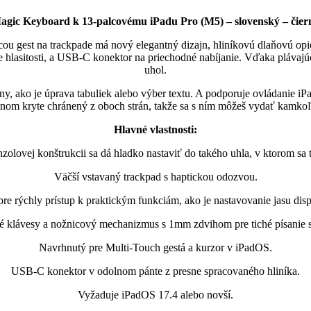
agic Keyboard k 13-palcovému iPadu Pro (M5) – slovenský – čier
u gest na trackpade má nový elegantný dizajn, hliníkovú dlaňovú opie
ie hlasitosti, a USB-C konektor na priechodné nabíjanie. Vďaka plávajú
uhol.
ny, ako je úprava tabuliek alebo výber textu. A podporuje ovládanie iP
nom kryte chránený z oboch strán, takže sa s ním môžeš vydať kamko
Hlavné vlastnosti:
zolovej konštrukcii sa dá hladko nastaviť do takého uhla, v ktorom sa t
Väčší vstavaný trackpad s haptickou odozvou.
e rýchly prístup k praktickým funkciám, ako je nastavovanie jasu disple
é klávesy a nožnicový mechanizmus s 1mm zdvihom pre tiché písanie 
Navrhnutý pre Multi-Touch gestá a kurzor v iPadOS.
USB-C konektor v odolnom pánte z presne spracovaného hliníka.
Vyžaduje iPadOS 17.4 alebo novší.