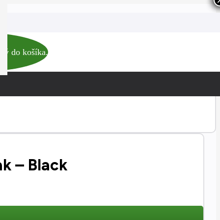
ný do košíka.
k – Black