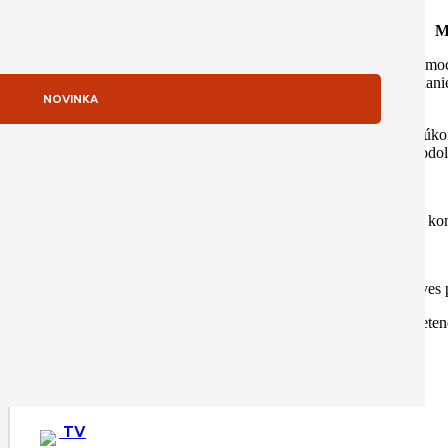
M
Magic Keyboard k iPadu Pro na pohodlné písanie a ovládanie pomoco
prístup k funkciám, ako je nastavovanie jasu displeja alebo ovládan
NOVINKA
Nový, väčší trackpad s haptickou odozvou je ideálny na presné úko
odol
Je tenký a prenosný a vďaka kon
Riadok 14 funkčných kláves pr
Pohodlné podsvieten
TV