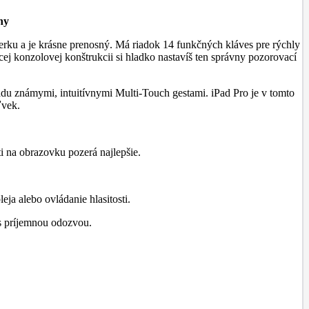
ny
rku a je krásne prenosný. Má riadok 14 funkčných kláves pre rýchly
cej konzolovej konštrukcii si hladko nastavíš ten správny pozorovací
adu známymi, intuitívnymi Multi-Touch gestami. iPad Pro je v tomto
ľvek.
i na obrazovku pozerá najlepšie.
ja alebo ovládanie hlasitosti.
s príjemnou odozvou.