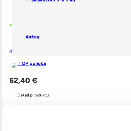
skladom
Airtag
Apple iPhone 17 Pro Silicone Case with MagSafe – Vanilla (
TOP ponuka
62,40
€
Detail produktu