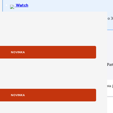
Watch
Rozdeľte si platbu na tretiny. Prvú zaplatite ihneď, zvyšné dve o 
NOVINKA
Sme Apple partnerom
Naša firma je zapojená do Apple DPP programu (Distribution Partn
dodávateľa ako Autorizovaní predajcovia (napr. Alza, Nay).
Potrebujete poradiť s výberom tohto produktu? Náš Apple špecialista 
NOVINKA
Popis produktu
Špecifikácia
Popis produktu