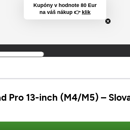
Kupóny v hodnote 80 Eur
na váš nákup 👉
klik
Produkt
Produkt
bol prida
d Pro 13-inch (M4/M5) – Slova