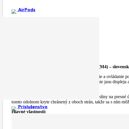
AirPods
Špecifikácia
Magic Keyboard k 13-palcovému iPadu Pro (M4) – slovensk
Magic Keyboard k iPadu Pro na pohodlné písanie a ovládanie po
pre rýchly prístup k funkciám, ako je nastavovanie jasu displeja
správny pozorovací uhol.
Nový, väčší trackpad s haptickou odozvou je ideálny na presné ú
tomto odolnom kryte chránený z oboch strán, takže sa s ním m
Príslušenstvo
Hlavné vlastnosti:
Je tenký a prenosný a vďaka konzolovej konštrukcii sa dá 
Väčší vstavaný trackpad s haptickou odozvou.