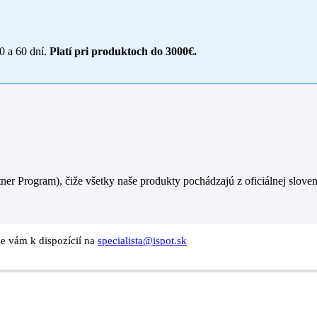
30 a 60 dní.
Platí pri produktoch do 3000€.
er Program), čiže všetky naše produkty pochádzajú z oficiálnej sloven
je vám k dispozícií na
specialista@ispot.sk