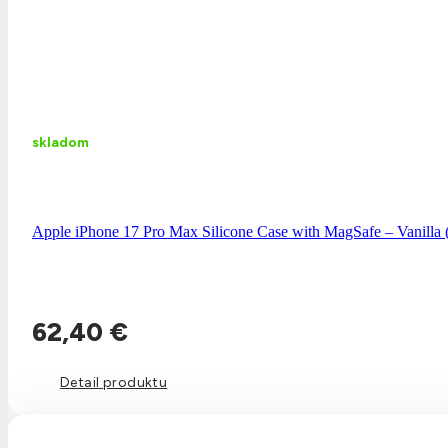
skladom
Apple iPhone 17 Pro Max Silicone Case with MagSafe – Vanil
62,40
€
Detail produktu