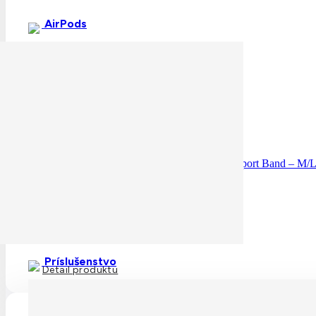
AirPods
skladom
Apple Watch 46mm Sport Band: Bright Guava Sport Band – 
52,00
€
Príslušenstvo
Detail produktu