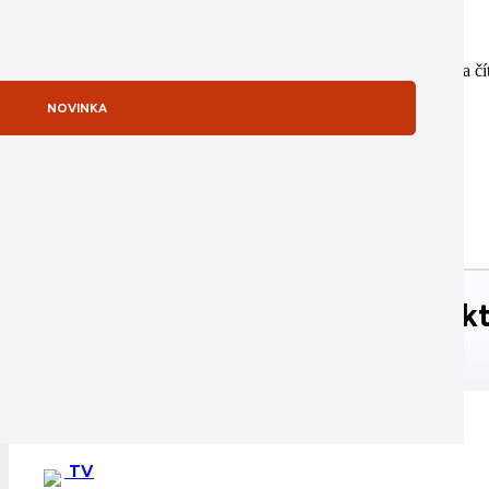
Smart Folio na iPad Pro (M5) sa dá nastaviť do rôznych uhlov na čí
NOVINKA
Príslušenstvo / Podobné produk
Mohlo by sa Vám páčiť
TV