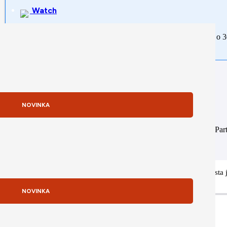
Watch
Rozdeľte si platbu na tretiny. Prvú zaplatite ihneď, zvyšné dve o 
NOVINKA
Sme Apple partnerom
Naša firma je zapojená do Apple DPP programu (Distribution Partn
dodávateľa ako Autorizovaní predajcovia (napr. Alza, Nay).
Potrebujete poradiť s výberom tohto produktu? Náš Apple špecialista 
NOVINKA
Popis produktu
Popis produktu