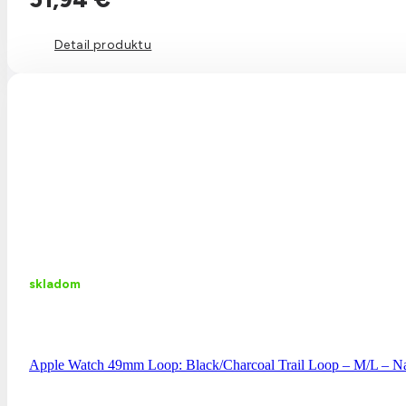
Detail produktu
skladom
Apple Watch 49mm Loop: Black/Charcoal Trail Loop – M/L – Nat