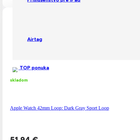
Airtag
TOP ponuka
skladom
Apple Watch 42mm Loop: Dark Gray Sport Loop
51,94
€