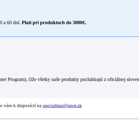
30 a 60 dní.
Platí pri produktoch do 3000€.
er Program), čiže všetky naše produkty pochádzajú z oficiálnej sloven
je vám k dispozícií na
specialista@ispot.sk