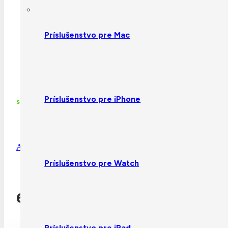
Príslušenstvo pre Mac
Príslušenstvo pre iPhone
skladom
Apple iPhone 17 Pro Max Silicone Case with MagSafe – Vanil
Príslušenstvo pre Watch
62,40
€
Detail produktu
Príslušenstvo pre iPad