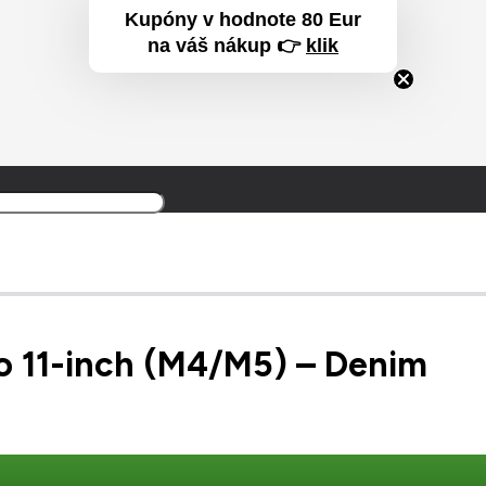
Kupóny v hodnote 80 Eur
na váš nákup 👉
klik
Produkt
Produkt
bol prida
ro 11-inch (M4/M5) – Denim