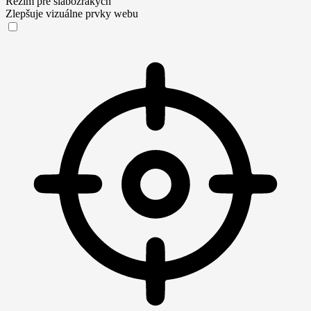
Režim pre slabozrakých
Zlepšuje vizuálne prvky webu