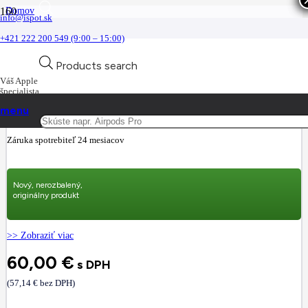
Domov
info@ispot.sk
Príslušenstvo
Príslušenstvo pre Mac
+421 222 200 549 (9:00 – 15:00)
Napájanie, káble, redukcie
Novinka
Apple USB-C Power Adapter – 70W
Products search
Váš Apple
špecialista
Apple USB-C Power Adapter – 70W
menu
Part no.:
mxn53zm/a
Záruka spotrebiteľ 24 mesiacov
Nový, nerozbalený,
originálny produkt
>> Zobraziť viac
60,00
€
s DPH
(
57,14
€
bez DPH)