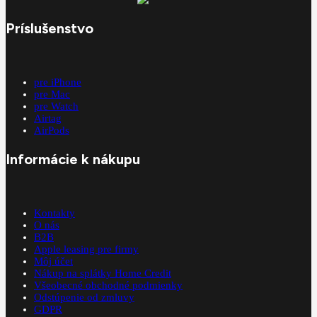
Príslušenstvo
pre iPhone
pre Mac
pre Watch
Airtag
AirPods
Informácie k nákupu
Kontakty
O nás
B2B
Apple leasing pre firmy
Môj účet
Nákup na splátky Home Credit
Všeobecné obchodné podmienky
Odstúpenie od zmluvy
GDPR