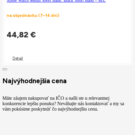
Apple Watch 46mm Sport Band: Black Sport Band – M/L
na objednávku (7–14 dní)
44,82
€
Detail
Najvýhodnejšia cena
Máte záujem nakupovať na IČO a našli ste u relevantnej
konkurencie lepšiu ponuku? Neváhajte nás kontaktovať a my sa
vám pokúsime poskytnúť čo najvýhodnejšiu cenu.