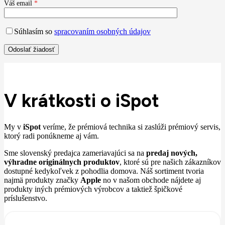
Váš email
*
Súhlasím so
spracovaním osobných údajov
V krátkosti o iSpot
My v
iSpot
veríme, že prémiová technika si zaslúži prémiový servis,
ktorý radi ponúkneme aj vám.
Sme slovenský predajca zameriavajúci sa na
predaj nových,
výhradne originálnych produktov
, ktoré sú pre našich zákazníkov
dostupné kedykoľvek z pohodlia domova. Náš sortiment tvoria
najmä produkty značky
Apple
no v našom obchode nájdete aj
produkty iných prémiových výrobcov a taktiež špičkové
príslušenstvo.