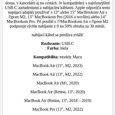
doma, v kancelárii aj na cestách. Je kompatibilný s najrôznejšími
USB-C zariadeniami a nabíjacími káblami. Apple odporúča tento
napájací adaptér používať s 13″ alebo 15″ MacBookom Air s
čipom M2, 13″ MacBookom Pro (2016 a novším) alebo 14″
MacBookom Pro. Pri použití s ??MacBookom Air s čipom M2
podporuje rýchle nabíjanie z 0 na 50% zhruba za 30 minút.
nabíjací kábel sa predáva zvlášť
Rozhranie:
USB-C
Farba:
biela
Kompatibilita:
modely Macu
MacBook Air (15″, M2, 2023)
MacBook Air (13″, M2, 2022)
MacBook Air (M1, 2020)
MacBook Air (Retina, 13″, 2020)
MacBook Air (Retina, 13″, 2018 – 2019)
MacBook Pro (13″, M2, 2022)