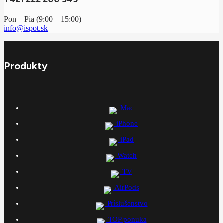
Pon – Pia (9:00 – 15:00)
info@ispot.sk
Produkty
Mac
iPhone
iPad
Watch
TV
AirPods
Príslušenstvo
TOP ponuka