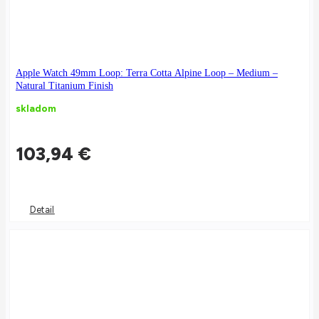
Apple Watch 49mm Loop: Terra Cotta Alpine Loop – Medium –
Natural Titanium Finish
skladom
103,94
€
Detail