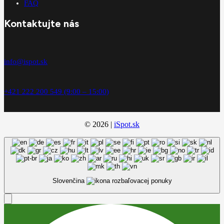
FAQ
Kontaktujte nás
info@ispot.sk
+421 222 200 549 (9:00 – 15:00)
© 2026 |
iSpot.sk
Slovenčina