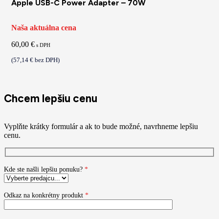
Apple USB-C Power Adapter – 70W
Naša aktuálna cena
60,00
€
s DPH
(
57,14
€
bez DPH)
Chcem lepšiu cenu
Vyplňte krátky formulár a ak to bude možné, navrhneme lepšiu
cenu.
Kde ste našli lepšiu ponuku?
*
Odkaz na konkrétny produkt
*