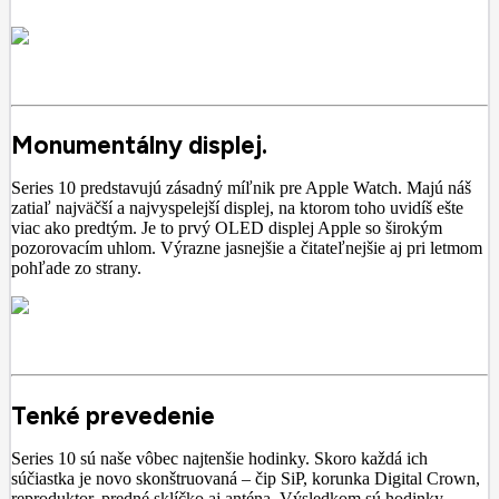
Monumentálny displej.
Series 10 predstavujú zásadný míľnik pre Apple Watch. Majú náš
zatiaľ najväčší a najvyspelejší displej, na ktorom toho uvidíš ešte
viac ako predtým. Je to prvý OLED displej Apple so širokým
pozorovacím uhlom. Výrazne jasnejšie a čitateľnejšie aj pri letmom
pohľade zo strany.
Tenké prevedenie
Series 10 sú naše vôbec najtenšie hodinky. Skoro každá ich
súčiastka je novo skonštruovaná – čip SiP, korunka Digital Crown,
reproduktor, predné sklíčko aj anténa. Výsledkom sú hodinky