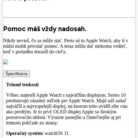
Pomoc máš vždy nadosah.
Nikdy nevieš, čo sa môže stať. Preto sú tu Apple Watch, aby tí v
núdzi mohli privolať pomoc. A teraz môžu dať niekomu vedieť,
keď v poriadku dorazíš do cieľa.
Špecifikácia
Triumf tenkosti
Vôbec najtenší Apple Watch s najväčším displejom. Series 10
predstavujú zásadný míľnik pre Apple Watch. Majú náš zatiaľ
najväčší a najvyspelejší displej, na ktorom toho uvidíš ešte viac
ako predtým. Je to prvý OLED displej Apple so širokým
pozorovacím uhlom. Výrazne jasnejšie a čitateľnejšie aj pri
letmom pohľade zo strany.
Operačný systém:
watchOS 11