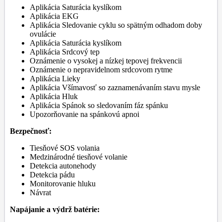
Aplikácia Saturácia kyslíkom
Aplikácia EKG
Aplikácia Sledovanie cyklu so spätným odhadom doby
ovulácie
Aplikácia Saturácia kyslíkom
Aplikácia Srdcový tep
Oznámenie o vysokej a nízkej tepovej frekvencii
Oznámenie o nepravidelnom srdcovom rytme
Aplikácia Lieky
Aplikácia Všímavosť so zaznamenávaním stavu mysle
Aplikácia Hluk
Aplikácia Spánok so sledovaním fáz spánku
Upozorňovanie na spánkovú apnoi
Bezpečnosť:
Tiesňové SOS volania
Medzinárodné tiesňové volanie
Detekcia autonehody
Detekcia pádu
Monitorovanie hluku
Návrat
Napájanie a výdrž batérie: