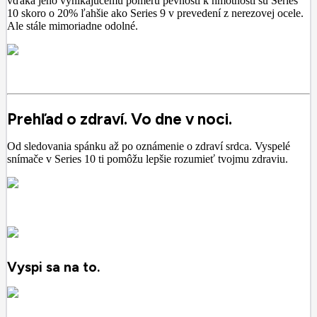
vďaka jeho vynikajúcemu pomeru pevnosti k hmotnosti sú Series
10 skoro o 20% ľahšie ako Series 9 v prevedení z nerezovej ocele.
Ale stále mimoriadne odolné.
Prehľad o zdraví. Vo dne v noci.
Od sledovania spánku až po oznámenie o zdraví srdca. Vyspelé
snímače v Series 10 ti pomôžu lepšie rozumieť tvojmu zdraviu.
Vyspi sa na to.