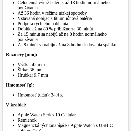
Celodenná výdrž batérie, až 18 hodín normálneho
používania
Až 36 hodín v režime nízkej spotreby
Vstavaná dobíjacia lítium-iónová batéria
Podpora rýchleho nabíjania
Dobitie až na 80 % približne za 30 minút
Za 15 minút sa nabijú až na 8 hodín normálneho
používania
Za 8 minút sa nabijú až na 8 hodín sledovania spánku
Rozmery [mm]:
Výška: 42 mm
Šírka: 36 mm
Hrúbka: 9,7 mm
Hmotnosť [g]:
Hmotnosť (titán): 34,4 g
V krabici:
Apple Watch Series 10 Cellular
Remienok
Magnetická rýchlonabíjačka Apple Watch s USB-C
káblom (1m)