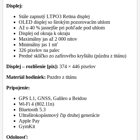
Displej:
Stále zapnutý LTPO3 Retina displej
OLED displej so širokým pozorovacím uhlom
Až o 40 % jasnejšie pri pohľade pod uhlom
Displej od okraja k okraju
Maximálny jas až 2 000 nitov
Minimálny jas 1 niť
326 pixelov na palec
Predné sklíčko zo zafírového kryštálu (púzdra z titánu)
Displej – rozlíšenie [pix]:
374 × 446 pixelov
Materiál hodiniek:
Puzdro z titánu
Pripojenie:
GPS L1, GNSS, Galileo a Beidou
Wi-Fi 4 (802.11n)
Bluetooth 5.3
Ultraširokopásmový čip druhej generácie
Apple Pay
GymKit
Odolnosť: