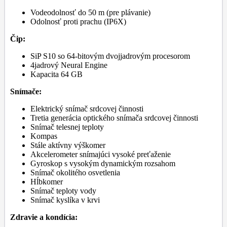
Vodeodolnosť do 50 m (pre plávanie)
Odolnosť proti prachu (IP6X)
Čip:
SiP S10 so 64-bitovým dvojjadrovým procesorom
4jadrový Neural Engine
Kapacita 64 GB
Snímače:
Elektrický snímač srdcovej činnosti
Tretia generácia optického snímača srdcovej činnosti
Snímač telesnej teploty
Kompas
Stále aktívny výškomer
Akcelerometer snímajúci vysoké preťaženie
Gyroskop s vysokým dynamickým rozsahom
Snímač okolitého osvetlenia
Hĺbkomer
Snímač teploty vody
Snímač kyslíka v krvi
Zdravie a kondícia: