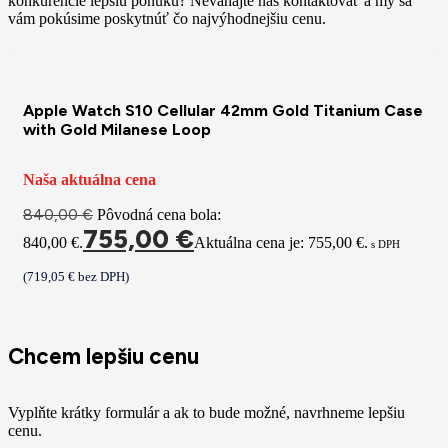
konkurencie lepšiu ponuku? Neváhajte nás kontaktovať a my sa
vám pokúsime poskytnúť čo najvýhodnejšiu cenu.
Apple Watch S10 Cellular 42mm Gold Titanium Case
with Gold Milanese Loop
Naša aktuálna cena
840,00
€
Pôvodná cena bola:
755,00
€
840,00 €.
Aktuálna cena je: 755,00 €.
s DPH
(
719,05
€
bez DPH)
Chcem lepšiu cenu
Vyplňte krátky formulár a ak to bude možné, navrhneme lepšiu
cenu.