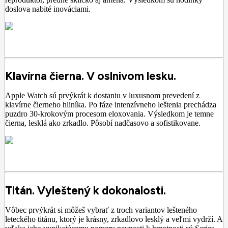
doslova nabité inováciami.
Klavírna čierna. V oslnivom lesku.
Apple Watch sú prvýkrát k dostaniu v luxusnom prevedení z
klavírne čierneho hliníka. Po fáze intenzívneho leštenia prechádza
puzdro 30-krokovým procesom eloxovania. Výsledkom je temne
čierna, lesklá ako zrkadlo. Pôsobí nadčasovo a sofistikovane.
Titán. Vyleštený k dokonalosti.
Vôbec prvýkrát si môžeš vybrať z troch variantov lešteného
leteckého titánu, ktorý je krásny, zrkadlovo lesklý a veľmi vydrží. A