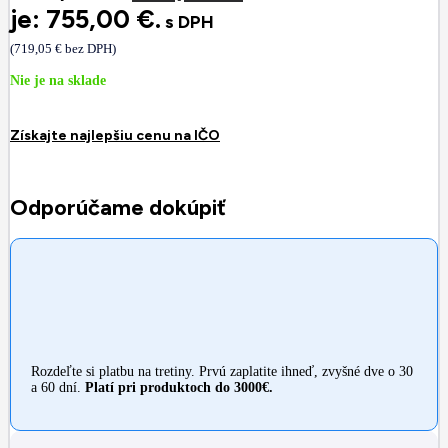
je: 755,00 €.
s DPH
(
719,05
€
bez DPH)
Nie je na sklade
Získajte najlepšiu cenu na IČO
Odporúčame dokúpiť
Rozdeľte si platbu na tretiny. Prvú zaplatite ihneď, zvyšné dve o 30
a 60 dní.
Platí pri produktoch do 3000€.