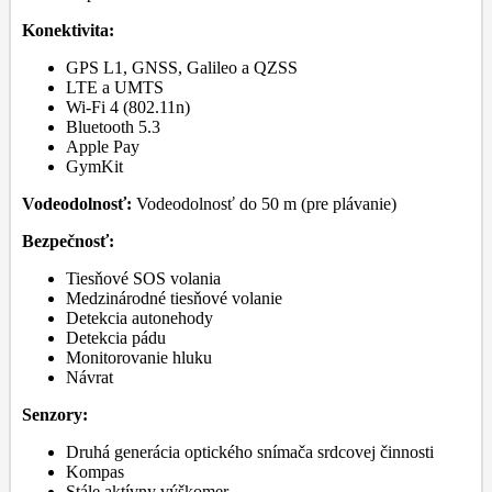
Konektivita:
GPS L1, GNSS, Galileo a QZSS
LTE a UMTS
Wi-Fi 4 (802.11n)
Bluetooth 5.3
Apple Pay
GymKit
Vodeodolnosť:
Vodeodolnosť do 50 m (pre plávanie)
Bezpečnosť:
Tiesňové SOS volania
Medzinárodné tiesňové volanie
Detekcia autonehody
Detekcia pádu
Monitorovanie hluku
Návrat
Senzory:
Druhá generácia optického snímača srdcovej činnosti
Kompas
Stále aktívny výškomer