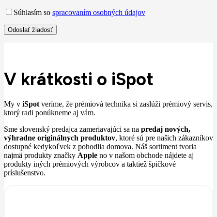
Súhlasím so
spracovaním osobných údajov
V krátkosti o iSpot
My v
iSpot
veríme, že prémiová technika si zaslúži prémiový servis,
ktorý radi ponúkneme aj vám.
Sme slovenský predajca zameriavajúci sa na
predaj nových,
výhradne originálnych produktov
, ktoré sú pre našich zákazníkov
dostupné kedykoľvek z pohodlia domova. Náš sortiment tvoria
najmä produkty značky
Apple
no v našom obchode nájdete aj
produkty iných prémiových výrobcov a taktiež špičkové
príslušenstvo.