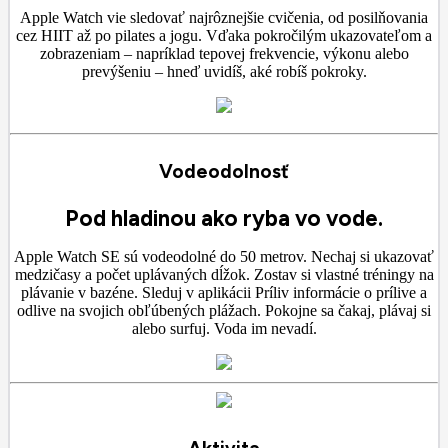
Apple Watch vie sledovať najrôznejšie cvičenia, od posilňovania
cez HIIT až po pilates a jogu. Vďaka pokročilým ukazovateľom a
zobrazeniam – napríklad tepovej frekvencie, výkonu alebo
prevýšeniu – hneď uvidíš, aké robíš pokroky.
Vodeodolnosť
Pod hladinou ako ryba vo vode.
Apple Watch SE sú vodeodolné do 50 metrov. Nechaj si ukazovať
medzičasy a počet uplávaných dĺžok. Zostav si vlastné tréningy na
plávanie v bazéne. Sleduj v aplikácii Príliv informácie o prílive a
odlive na svojich obľúbených plážach. Pokojne sa čakaj, plávaj si
alebo surfuj. Voda im nevadí.