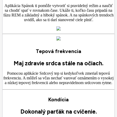
Aplikácia Spánok ti pomôže vytvoriť si pravidelný režim a naučiť
sa chodiť spať v rovnakom čase. Ukáže ti, koľko času pripadá na
fázu REM a základný a hlboký spánok. A na spánkových trendoch
uvidíš, ako sa ti darí stanovené ciele plniť.
Tepová frekvencia
Maj zdravie srdca stále na očiach.
Pomocou aplikácie Srdcový tep si kedykoľvek zmeriaš tepovú
frekvenciu. A môžeš sa včas nechať varovať oznámením o vysokej
a nízkej tepovej frekvencii alebo nepravidelnom srdcovom rytme.
Kondícia
Dokonalý parťák na cvičenie.