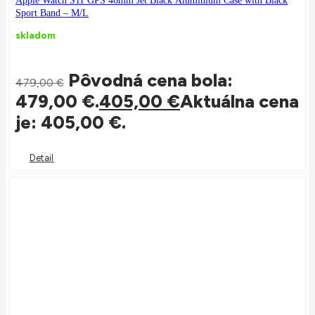
Apple Watch S11 GPS 46mm Jet Black Aluminium Case with Black
Sport Band – M/L
skladom
Pôvodná cena bola:
479,00
€
479,00 €.
405,00
€
Aktuálna cena
je: 405,00 €.
Detail