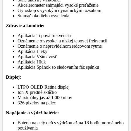
Akcelerometer snímajúci vysoké preťaženie
Gyroskop s vysokým dynamickým rozsahom
Snímač okolitého osvetlenia
Zdravie a kondície:
Aplikácia Tepová frekvencia
Oznámenie o vysokej a nízkej tepovej frekvencii
Oznámenie o nepravidelnom srdcovom rytme
Aplikácia Lieky
Aplikácia Všímavosť
Aplikácia Hluk
Aplikácia Spánok so sledovaním fáz spánku
Displej:
LTPO OLED Retina displej
Ion-X predné sklíčko
Maximálny jas až 1 000 nitov
326 pixelov na palec
Napájanie a výdrž batérie:
Batéria na celý deň s výdržou až na 18 hodín normálneho
používania