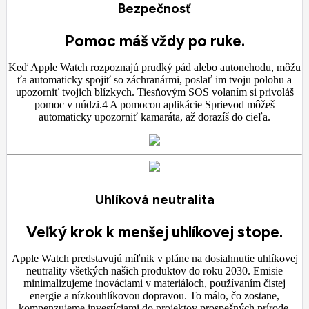
Bezpečnosť
Pomoc máš vždy po ruke.
Keď Apple Watch rozpoznajú prudký pád alebo autonehodu, môžu
ťa automaticky spojiť so záchranármi, poslať im tvoju polohu a
upozorniť tvojich blízkych. Tiesňovým SOS volaním si privoláš
pomoc v núdzi.4 A pomocou aplikácie Sprievod môžeš
automaticky upozorniť kamaráta, až dorazíš do cieľa.
Uhlíková neutralita
Veľký krok k menšej uhlíkovej stope.
Apple Watch predstavujú míľnik v pláne na dosiahnutie uhlíkovej
neutrality všetkých našich produktov do roku 2030. Emisie
minimalizujeme inováciami v materiáloch, používaním čistej
energie a nízkouhlíkovou dopravou. To málo, čo zostane,
kompenzujeme investíciami do projektov prospešných prírode.