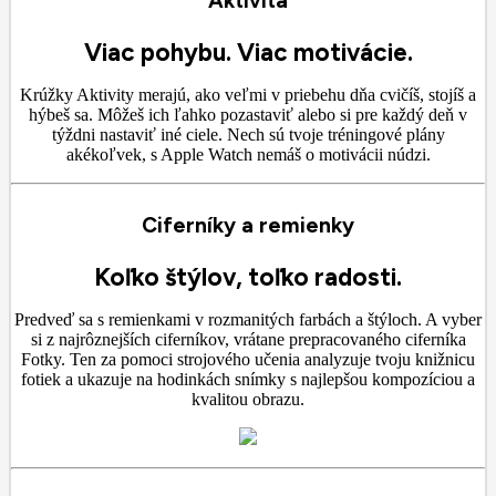
Aktivita
Viac pohybu. Viac motivácie.
Krúžky Aktivity merajú, ako veľmi v priebehu dňa cvičíš, stojíš a
hýbeš sa. Môžeš ich ľahko pozastaviť alebo si pre každý deň v
týždni nastaviť iné ciele. Nech sú tvoje tréningové plány
akékoľvek, s Apple Watch nemáš o motivácii núdzi.
Ciferníky a remienky
Koľko štýlov, toľko radosti.
Predveď sa s remienkami v rozmanitých farbách a štýloch. A vyber
si z najrôznejších ciferníkov, vrátane prepracovaného ciferníka
Fotky. Ten za pomoci strojového učenia analyzuje tvoju knižnicu
fotiek a ukazuje na hodinkách snímky s najlepšou kompozíciou a
kvalitou obrazu.