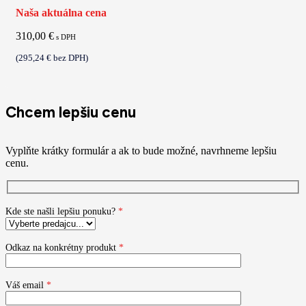
Naša aktuálna cena
310,00
€
s DPH
(
295,24
€
bez DPH)
Chcem lepšiu cenu
Vyplňte krátky formulár a ak to bude možné, navrhneme lepšiu
cenu.
Kde ste našli lepšiu ponuku?
*
Odkaz na konkrétny produkt
*
Váš email
*