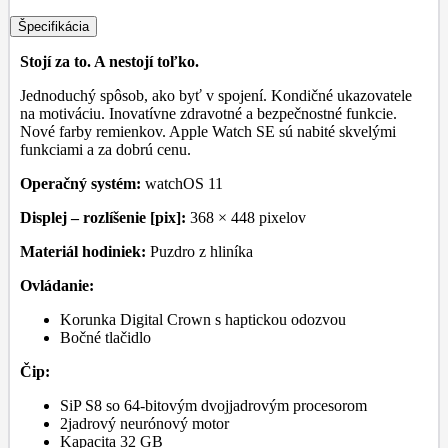
Špecifikácia
Stojí za to. A nestojí toľko.
Jednoduchý spôsob, ako byť v spojení. Kondičné ukazovatele
na motiváciu. Inovatívne zdravotné a bezpečnostné funkcie.
Nové farby remienkov. Apple Watch SE sú nabité skvelými
funkciami a za dobrú cenu.
Operačný systém:
watchOS 11
Displej – rozlíšenie [pix]:
368 × 448 pixelov
Materiál hodiniek:
Puzdro z hliníka
Ovládanie:
Korunka Digital Crown s haptickou odozvou
Bočné tlačidlo
Čip:
SiP S8 so 64-bitovým dvojjadrovým procesorom
2jadrový neurónový motor
Kapacita 32 GB