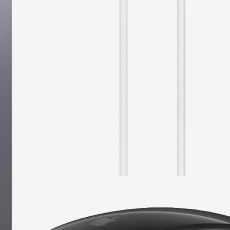
70,00
€
Aktuálna cena je: 70,00 €.