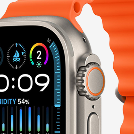
Naša firma je zapojená do Apple DPP programu (Distribution Partn
dodávateľa ako Autorizovaní predajcovia (napr. Alza, Nay).
Potrebujete poradiť s výberom tohto produktu? Náš Apple špecialista 
Popis produktu
Popis produktu
Fialová
Príslušenstvo / Podobné produk
Mohlo by sa Vám páčiť