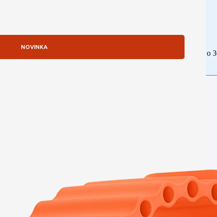
NOVINKA
Rozdeľte si platbu na tretiny. Prvú zaplatite ihneď, zvyšné dve o 
Sme Apple partnerom