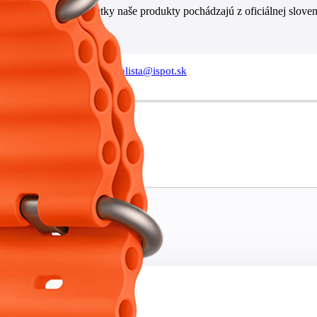
er Program), čiže všetky naše produkty pochádzajú z oficiálnej sloven
je vám k dispozícií na
specialista@ispot.sk
ty