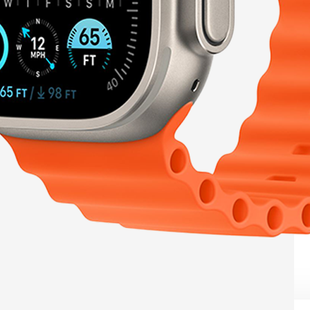
skladom
Apple iPhone 17 Pro Silicone Case with MagSafe – Vanilla (
62,40
€
Detail produktu