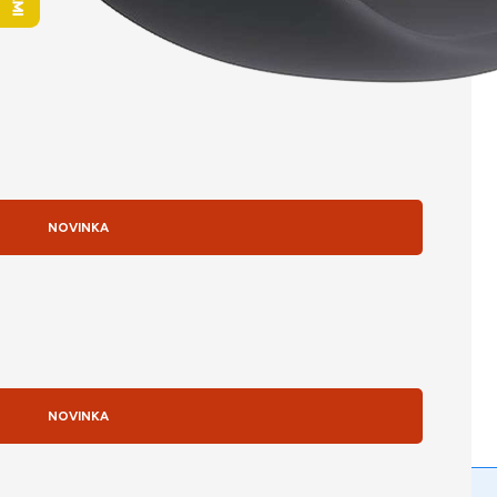
originálny produkt
>> Zobraziť viac
62,00
€
s DPH
(
59,05
€
bez DPH)
skladom
NOVINKA
PRIDAŤ DO KOŠÍKA
Získajte najlepšiu cenu na IČO
NOVINKA
Odporúčame dokúpiť