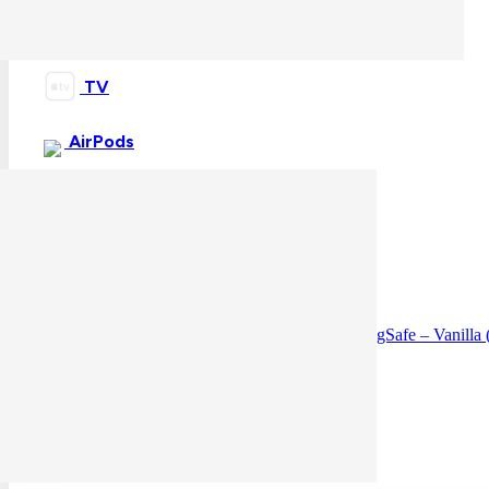
TV
AirPods
skladom
Apple iPhone 17 Pro Max Silicone Case with MagSafe – Vanil
62,40
€