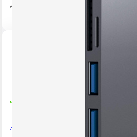
Pôvodná cena bola: 75,00 €.
75,00
€
Detail produktu
skladom
Apple Watch 46mm Loop: Dark Gray Sport Loop – XL