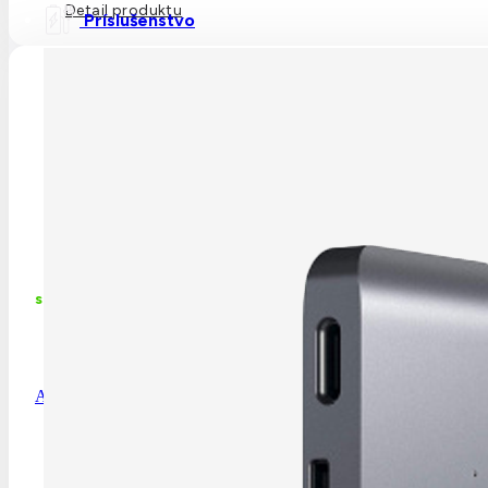
Detail produktu
Príslušenstvo
skladom
Apple MagSafe 2 Power Adapter (for MBP w Retina display) – 