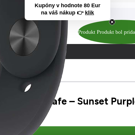
Kupóny v hodnote 80 Eur
na váš nákup 👉
klik
Produkt
Produkt
bol prida
e with MagSafe – Sunset Purp