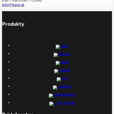
Pon – Pia (9:00 – 15:00)
info@ispot.sk
Produkty
Mac
iPhone
iPad
Watch
TV
AirPods
Príslušenstvo
TOP ponuka