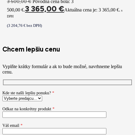
3 500,00
€
Pôvodná cena bola: 3
3 365,00
€
500,00 €.
Aktuálna cena je: 3 365,00 €.
s
DPH
(
3 204,76
€
bez DPH)
Chcem lepšiu cenu
Vyplňte krátky formulár a ak to bude možné, navrhneme lepšiu
cenu.
Kde ste našli lepšiu ponuku?
*
Odkaz na konkrétny produkt
*
Váš email
*