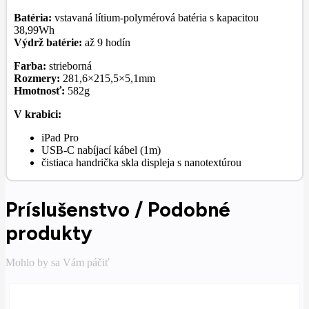
Batéria:
vstavaná lítium-polymérová batéria s kapacitou
38,99Wh
Výdrž batérie:
až 9 hodín
Farba:
strieborná
Rozmery:
281,6×215,5×5,1mm
Hmotnosť:
582g
V krabici:
iPad Pro
USB-C nabíjací kábel (1m)
čistiaca handrička skla displeja s nanotextúrou
Príslušenstvo / Podobné
produkty
Mohlo by sa Vám páčiť