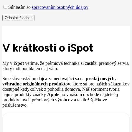
Súhlasím so
spracovaním osobných údajov
V krátkosti o iSpot
My v
iSpot
veríme, že prémiová technika si zaslúži prémiový servis,
ktorý radi ponúkneme aj vám.
Sme slovenský predajca zameriavajúci sa na
predaj nových,
výhradne originálnych produktov
, ktoré sú pre našich zákazníkov
dostupné kedykoľvek z pohodlia domova. Náš sortiment tvoria
najmä produkty značky
Apple
no v našom obchode nájdete aj
produkty iných prémiových výrobcov a taktiež špičkové
príslušenstvo.