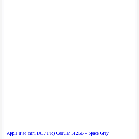
Apple iPad mini (A17 Pro) Cellular 512GB – Space Grey