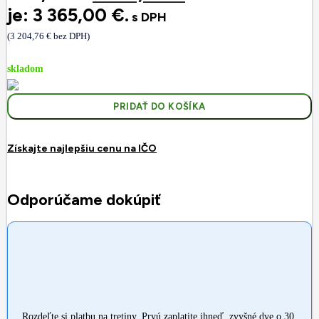
je: 3 365,00 €.
s DPH
(
3 204,76
€
bez DPH)
skladom
PRIDAŤ DO KOŠÍKA
Získajte najlepšiu cenu na IČO
Odporúčame dokúpiť
Rozdeľte si platbu na tretiny. Prvú zaplatite ihneď, zvyšné dve o 30