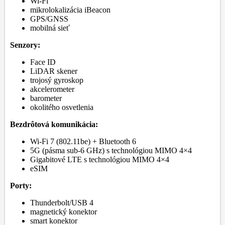
Wi-Fi
mikrolokalizácia iBeacon
GPS/GNSS
mobilná sieť
Senzory:
Face ID
LiDAR skener
trojosý gyroskop
akcelerometer
barometer
okolitého osvetlenia
Bezdrôtová komunikácia:
Wi-Fi 7 (802.11be) + Bluetooth 6
5G (pásma sub-6 GHz) s technológiou MIMO 4×4
Gigabitové LTE s technológiou MIMO 4×4
eSIM
Porty:
Thunderbolt/USB 4
magnetický konektor
smart konektor