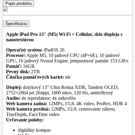
Popis produktu
Špecifikácia
Apple iPad Pro 13″ (M5) Wi-Fi + Cellular, sklo displeja s
nanotextúrou
Operačný systém:
iPadOS 26
Procesor:
Apple M5, 10 jadrové CPU (4P+6E), 10 jadrové
GPU, 16 jadrový Neural Engine, priepustnosť pamäte 153 GB/s
Pamäť:
16GB
Pevný disk:
2TB
Čítačka pamäťových kariet:
nie
Displej:
dotykový 13″ Ultra Retina XDR, Tandem OLED,
2752×2064 pri 264ppi, 1000 nitov, 120 Hz, antireflexný
Audio:
4x reproduktor; 4x mikrofón
Web kamera zadná:
12MPx, f/1,8, 4K video, ProRes, HDR 4
Web kamera predná:
12MPx, f/2,0, centrovanie záberu,
TrueDepth, FaceTime video
Určovanie polohy:
digitálny kompas