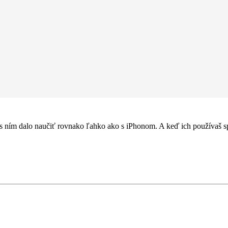
oruje rýchle nabíjanie, takže ho za 30 minút nabiješ až na 50 percent.
 s ním dalo naučiť rovnako ľahko ako s iPhonom. A keď ich používaš sp