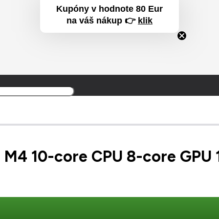
Kupóny v hodnote 80 Eur
na váš nákup 👉
klik
Produkt
Produkt
bol prida
er M4 10-core CPU 8-core GPU