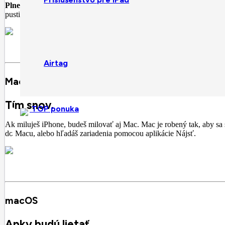
Plne nabitý život.
MacBook Air vydrží na batériu až 18 hodín. A podp
pustiť z hlavy.
Airtag
Mac + iPhone
Tím snov.
TOP ponuka
Ak miluješ iPhone, budeš milovať aj Mac. Mac je robený tak, aby sa
do Macu, alebo hľadáš zariadenia pomocou aplikácie Nájsť.
macOS
Apky budú lietať.