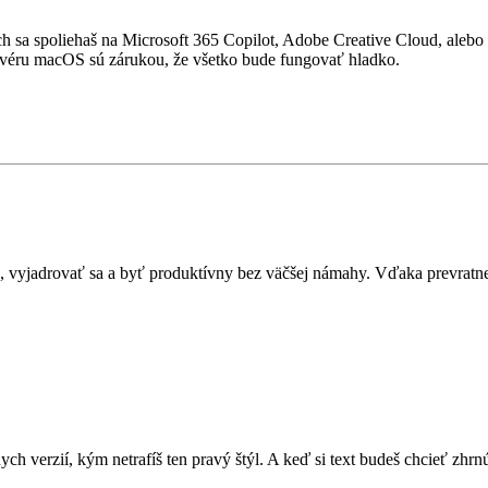
 nech sa spoliehaš na Microsoft 365 Copilot, Adobe Creative Cloud, al
oftvéru macOS sú zárukou, že všetko bude fungovať hladko.
ať, vyjadrovať sa a byť produktívny bez väčšej námahy. Vďaka prevratne
ch verzií, kým netrafíš ten pravý štýl. A keď si text budeš chcieť zhr