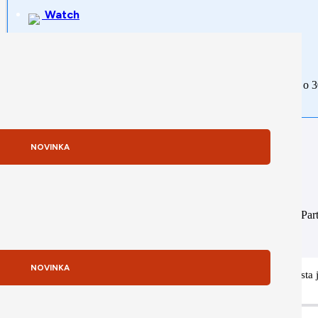
Watch
Rozdeľte si platbu na tretiny. Prvú zaplatite ihneď, zvyšné dve o 
NOVINKA
Sme Apple partnerom
Naša firma je zapojená do Apple DPP programu (Distribution Partn
dodávateľa ako Autorizovaní predajcovia (napr. Alza, Nay).
NOVINKA
Potrebujete poradiť s výberom tohto produktu? Náš Apple špecialista 