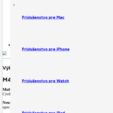
Príslušenstvo pre Mac
Príslušenstvo pre iPhone
Výkon a výdrž batérie
M4. Mikročipera.
Príslušenstvo pre Watch
Multitasking. Megarýchlo.
MacBook Air s čipom M4 dáva všetkému, č
Civilization® VII. A pracuje v úplnej tichosti, pretože sa zaobíde bez 
Neural Engine. AI ide na plné obrátky.
Vďaka rýchlejšiemu Neural 
upscaling obrázkov až po promptovanie najnovších veľkých jazykový
Príslušenstvo pre iPad