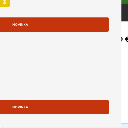
SK klávesnica
NOVINKA
>> Zobraziť viac
Pôvodná cena bola: 1 229,00 
1 229,00
€
(
933,33
€
bez DPH)
na objednávku (7–14 dní)
PRIDAŤ DO KOŠÍKA
Získajte najlepšiu cenu na IČO
NOVINKA
Odporúčame dokúpiť