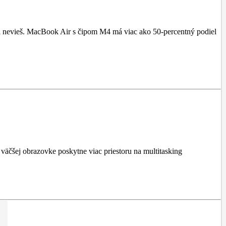
i nevieš. MacBook Air s čipom M4 má viac ako 50-percentný podiel
väčšej obrazovke poskytne viac priestoru na multitasking