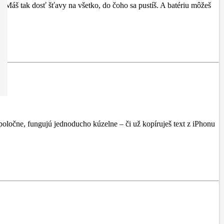
6 Máš tak dosť šťavy na všetko, do čoho sa pustíš. A batériu môžeš
oločne, fungujú jednoducho kúzelne – či už kopíruješ text z iPhonu