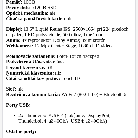
Pamäť:
16GB
Pevný disk:
512GB SSD
Optická mechanika:
nie
Čítačka pamäťových kariet:
nie
Displej:
13,6″ Liquid Retina IPS, 2560×1664 pri 224 pixeloch
na palec, LED podsvietenie, 500 nitov, True Tone
Audio:
4x reproduktor, Dolby Atmos; 3x mikrofón
Webkamera:
12 Mpx Center Stage, 1080p HD video
Polohovacie zariadenie:
Force Touch trackpad
Podsvietená klávesnica:
áno
Layout klávesnice:
SK
Numerická klávesnica:
nie
Čítačka odtlačkov prstov:
Touch ID
Sieť:
nie
Bezdrôtová komunikácia:
Wi-Fi 7 (802.11be) + Bluetooth 6
Porty USB:
2x Thunderbolt/USB 4 (nabíjanie, DisplayPort,
Thunderbolt 4: až 40Gb/s, USB4: až 40Gb/s)
Ostatné porty: