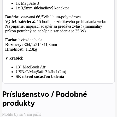
1x MagSafe 3
1x 3,5mm slúchadlový konektor
Batéria:
vstavaná 66,5Wh lítium-polymérová
Výdrž batérie:
až 15 hodín bezdrôtového prehliadania webu
Napájanie:
napájací adaptér sa predáva zvlášť (minimálny
príkon potrebný na nabíjanie zariadenia je 35 W)
Farba:
hviezdne biela
Rozmery:
304,1x215x11,3mm
Hmotnosť:
1,23kg
V krabici:
13″ MacBook Air
USB-C/MagSafe 3 kábel (2m)
SK návod súčasťou balenia
Príslušenstvo / Podobné
produkty
Mohlo by sa Vám páčiť