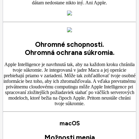
dátam nedostane nikto iný. Ani Apple.
Ohromné ​​schopnosti.
Ohromná ochrana súkromia.
Apple Intelligence je navrhnutá tak, aby na každom kroku chránila
tvoje súkromie. Je integrovaná v jadre Macu a jej operácie
prebiehajú priamo v zariadení. Môže tak zohľadňovať tvoje osobné
informácie bez toho, aby ich zhromažďovala. A vďaka prevratnému
privátnemu cloudovému computingu môže Apple Intelligence pri
spracovaní zložitejších požiadaviek siahať po väčších serverových
modeloch, ktoré bežia na čipoch Apple. Pritom neustále chráni
tvoje súkromie.
macOS
Možnosti menia