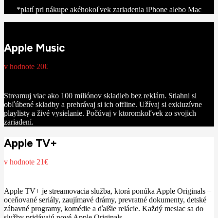
*platí pri nákupe akéhokoľvek zariadenia iPhone alebo Mac
Apple Music
v hodnote 20€
Streamuj viac ako 100 miliónov skladieb bez reklám. Stiahni si
obľúbené skladby a prehrávaj si ich offline. Užívaj si exkluzívne
playlisty a živé vysielanie. Počúvaj v ktoromkoľvek zo svojich
zariadení.
Apple TV+
v hodnote 21€
Apple TV+ je streamovacia služba, ktorá ponúka Apple Originals –
oceňované seriály, zaujímavé drámy, prevratné dokumenty, detské
zábavné programy, komédie a ďalšie relácie. Každý mesiac sa do
služby pridávajú nové Apple Originals.