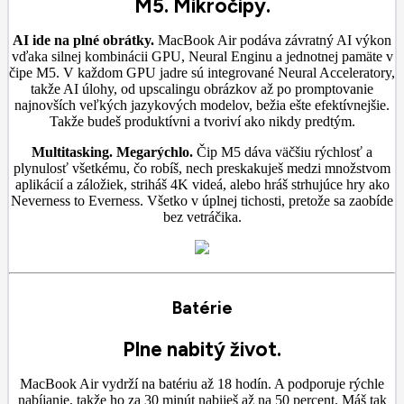
M5. Mikročipy.
AI ide na plné obrátky.
MacBook Air podáva závratný AI výkon
vďaka silnej kombinácii GPU, Neural Enginu a jednotnej pamäte v
čipe M5. V každom GPU jadre sú integrované Neural Acceleratory,
takže AI úlohy, od upscalingu obrázkov až po promptovanie
najnovších veľkých jazykových modelov, bežia ešte efektívnejšie.
Takže budeš produktívni a tvoriví ako nikdy predtým.
Multitasking. Megarýchlo.
Čip M5 dáva väčšiu rýchlosť a
plynulosť všetkému, čo robíš, nech preskakuješ medzi množstvom
aplikácií a záložiek, striháš 4K videá, alebo hráš strhujúce hry ako
Neverness to Everness. Všetko v úplnej tichosti, pretože sa zaobíde
bez vetráčika.
Batérie
Plne nabitý život.
MacBook Air vydrží na batériu až 18 hodín. A podporuje rýchle
nabíjanie, takže ho za 30 minút nabiješ až na 50 percent. Máš tak