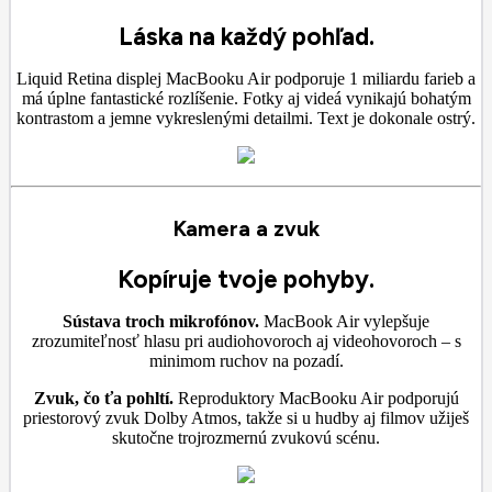
Láska na každý pohľad.
Liquid Retina displej MacBooku Air podporuje 1 miliardu farieb a
má úplne fantastické rozlíšenie. Fotky aj videá vynikajú bohatým
kontrastom a jemne vykreslenými detailmi. Text je dokonale ostrý.
Kamera a zvuk
Kopíruje tvoje pohyby.
Sústava troch mikrofónov.
MacBook Air vylepšuje
zrozumiteľnosť hlasu pri audiohovoroch aj videohovoroch – s
minimom ruchov na pozadí.
Zvuk, čo ťa pohltí.
Reproduktory MacBooku Air podporujú
priestorový zvuk Dolby Atmos, takže si u hudby aj filmov užiješ
skutočne trojrozmernú zvukovú scénu.