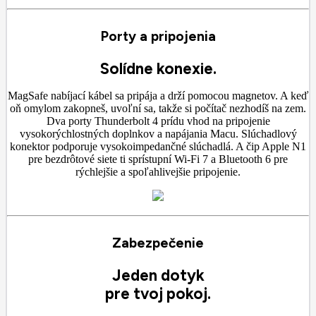
Porty a pripojenia
Solídne konexie.
MagSafe nabíjací kábel sa pripája a drží pomocou magnetov. A keď
oň omylom zakopneš, uvoľní sa, takže si počítač nezhodíš na zem.
Dva porty Thunderbolt 4 prídu vhod na pripojenie
vysokorýchlostných doplnkov a napájania Macu. Slúchadlový
konektor podporuje vysokoimpedančné slúchadlá. A čip Apple N1
pre bezdrôtové siete ti sprístupní Wi-Fi 7 a Bluetooth 6 pre
rýchlejšie a spoľahlivejšie pripojenie.
Zabezpečenie
Jeden dotyk
pre tvoj pokoj.