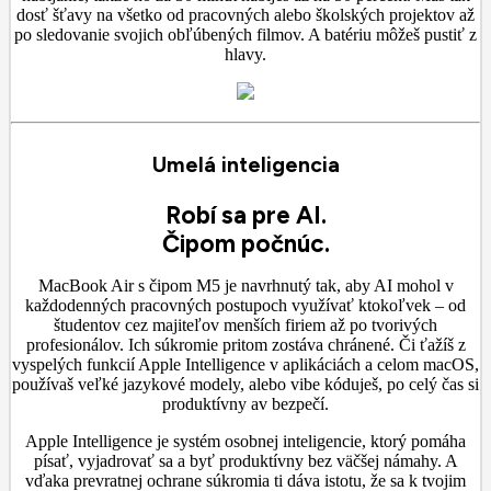
dosť šťavy na všetko od pracovných alebo školských projektov až
po sledovanie svojich obľúbených filmov. A batériu môžeš pustiť z
hlavy.
Umelá inteligencia
Robí sa pre AI.
Čipom počnúc.
MacBook Air s čipom M5 je navrhnutý tak, aby AI mohol v
každodenných pracovných postupoch využívať ktokoľvek – od
študentov cez majiteľov menších firiem až po tvorivých
profesionálov. Ich súkromie pritom zostáva chránené. Či ťažíš z
vyspelých funkcií Apple Intelligence v aplikáciách a celom macOS,
používaš veľké jazykové modely, alebo vibe kóduješ, po celý čas si
produktívny av bezpečí.
Apple Intelligence je systém osobnej inteligencie, ktorý pomáha
písať, vyjadrovať sa a byť produktívny bez väčšej námahy. A
vďaka prevratnej ochrane súkromia ti dáva istotu, že sa k tvojim